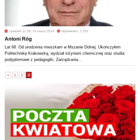
czwartek 11:59, 14 marca 2024
Wyświetleń: 2 252
Antoni Róg
Lat 68. Od urodzenia mieszkam w Mszanie Dolnej. Ukończyłem
Politechnikę Krakowską, wydział inżynierii chemicznej oraz studia
podyplomowe z pedagogiki, Zarządzania…
«
1
2
3