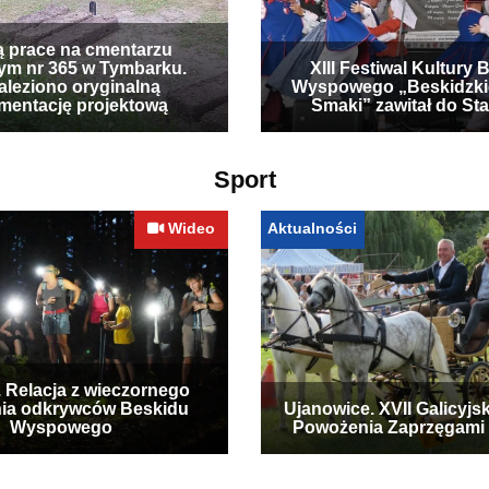
ą prace na cmentarzu
ym nr 365 w Tymbarku.
XIII Festiwal Kultury 
leziono oryginalną
Wyspowego „Beskidzki
mentację projektową
Smaki” zawitał do Sta
Sport
Wideo
Aktualności
. Relacja z wieczornego
ia odkrywców Beskidu
Ujanowice. XVII Galicyjs
Wyspowego
Powożenia Zaprzęgami