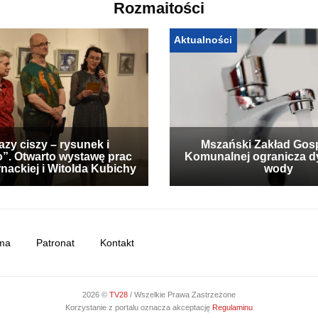
Rozmaitości
Aktualności
zy ciszy – rysunek i
Mszański Zakład Gos
”. Otwarto wystawę prac
Komunalnej ogranicza d
nackiej i Witolda Kubichy
wody
ma
Patronat
Kontakt
2026 ©
TV28
/ Wszelkie Prawa Zastrzeżone
Korzystanie z portalu oznacza akceptację
Regulaminu