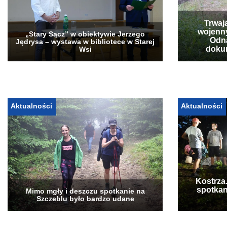
Trwaj
wojenn
„Stary Sącz” w obiektywie Jerzego
Odna
Jędrysa – wystawa w bibliotece w Starej
doku
Wsi
Aktualności
Aktualności
Kostrza
spotkan
Mimo mgły i deszczu spotkanie na
Szczeblu było bardzo udane