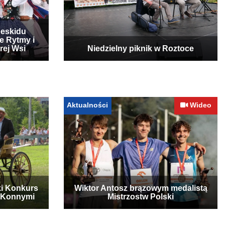
Beskidu
e Rytmy i
rej Wsi
Niedzielny piknik w Roztoce
Aktualności
Wideo
ki Konkurs
Wiktor Antosz brązowym medalistą
 Konnymi
Mistrzostw Polski