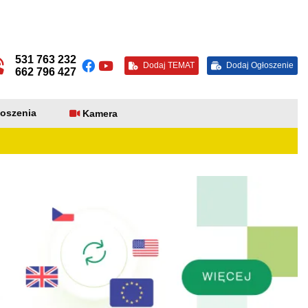
531 763 232
Dodaj TEMAT
Dodaj Ogłoszenie
662 796 427
oszenia
Kamera