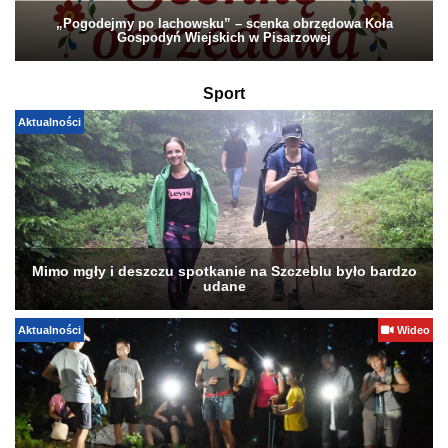
„Pogodejmy po lachowsku” – scenka obrzędowa Koła
Gospodyń Wiejskich w Pisarzowej
Sport
Aktualności
Mimo mgły i deszczu spotkanie na Szczeblu było bardzo
udane
Aktualności
Wideo