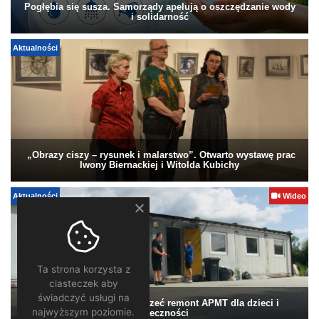
Pogłębia się susza. Samorządy apelują o oszczędzanie wody
i solidarność
Aktualności
„Obrazy ciszy – rysunek i malarstwo”. Otwarto wystawę prac
Iwony Biernackiej i Witolda Kubichy
Aktualności
Wideo
Ta strona korzysta z
ciasteczek aby
świadczyć usługi na
Pomagamy. Warto wesprzeć remont APMT dla dzieci i
najwyższym poziomie.
społeczności