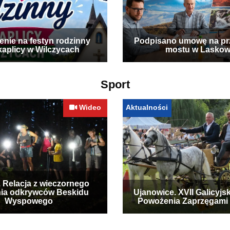
enie na festyn rodzinny
Podpisano umowę na p
kaplicy w Wilczycach
mostu w Laskow
Sport
Wideo
Aktualności
. Relacja z wieczornego
ia odkrywców Beskidu
Ujanowice. XVII Galicyjs
Wyspowego
Powożenia Zaprzęgami