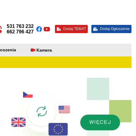
531 763 232
Dodaj TEMAT
Dodaj Ogłoszenie
662 796 427
oszenia
Kamera