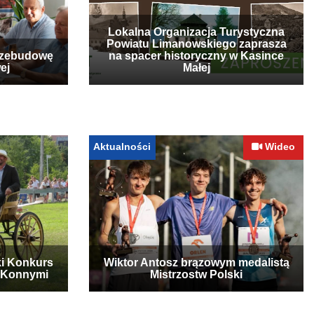
Lokalna Organizacja Turystyczna
Powiatu Limanowskiego zaprasza
rzebudowę
na spacer historyczny w Kasince
ej
Małej
Aktualności
Wideo
ki Konkurs
Wiktor Antosz brązowym medalistą
 Konnymi
Mistrzostw Polski