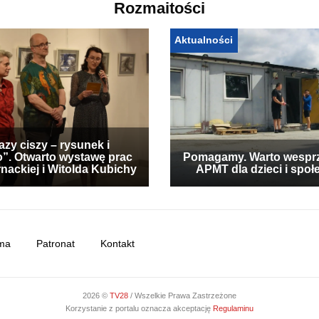
Rozmaitości
Aktualności
zy ciszy – rysunek i
”. Otwarto wystawę prac
Pomagamy. Warto wespr
nackiej i Witolda Kubichy
APMT dla dzieci i społ
ma
Patronat
Kontakt
2026 ©
TV28
/ Wszelkie Prawa Zastrzeżone
Korzystanie z portalu oznacza akceptację
Regulaminu