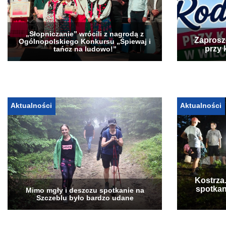
„Słopniczanie” wrócili z nagrodą z
Zaprosz
Ogólnopolskiego Konkursu „Śpiewaj i
przy 
tańcz na ludowo!”
Aktualności
Aktualności
Kostrza
spotkan
Mimo mgły i deszczu spotkanie na
Szczeblu było bardzo udane