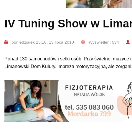
IV Tuning Show w Lima
poniedziałek 23:16, 19 lipca 2010
Wyświetleń: 594
Ponad 130 samochodów i setki osób. Przy świetnej muzyce i ws
Limanowski Dom Kulury. Impreza motoryzacyjna, ale zorganiz