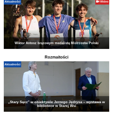
Aktualności
Wideo
Wiktor Antosz brązowym medalistą Mistrzostw Polski
Rozmaitości
Aktualności
„Stary Sącz” w obiektywie Jerzego Jędrysa – wystawa w
bibliotece w Starej Wsi