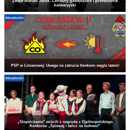
Zmarł Marian Janik. Ceniony gawędziarz i przewodnik
kalwaryjski
Aktualności
PSP w Limanowej: Uwaga na zatrucia tlenkiem węgla latem!
Aktualności
„Słopniczanie” wrócili z nagrodą z Ogólnopolskiego
Konkursu „Śpiewaj i tańcz na ludowo!”