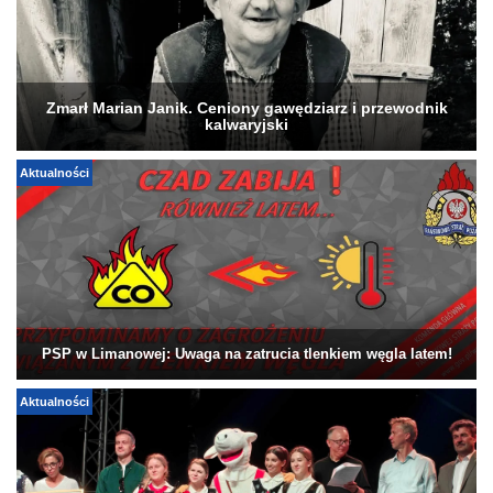
Zmarł Marian Janik. Ceniony gawędziarz i przewodnik
kalwaryjski
Aktualności
PSP w Limanowej: Uwaga na zatrucia tlenkiem węgla latem!
Aktualności