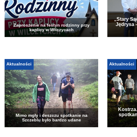
„Stary Są
Jędrysa 
Zaproszenie na festyn rodzinny przy
kaplicy w Wilczycach
Aktualności
Aktualności
Kostrza
spotkan
Mimo mgły i deszczu spotkanie na
Szczeblu było bardzo udane