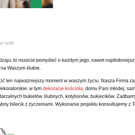
r: tv28
dzaju, to musicie pomyśleć o każdym jego, nawet najdrobniejs
e na Waszym ślubie.
czcić ten najważniejszy moment w waszym życiu. Nasza Firma za
dekoratorskie, w tym
dekoracje kościoła
, domu Pani młodej, sa
tarzalnych bukietów ślubnych, kotylionów, bukiecików. Zadbam
ny bilecik z życzeniami. Wykonanie projektu konsultujemy z T