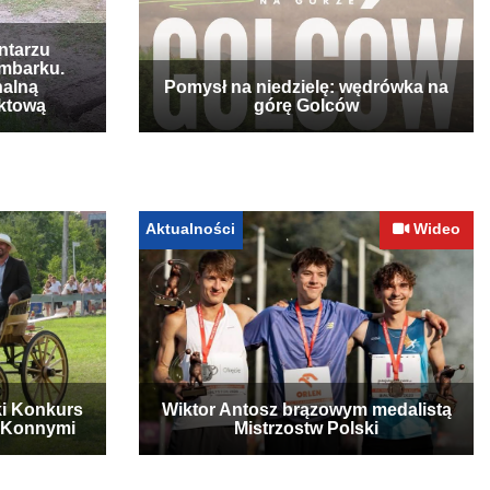
ntarzu
mbarku.
nalną
Pomysł na niedzielę: wędrówka na
ktową
górę Golców
Aktualności
Wideo
ki Konkurs
Wiktor Antosz brązowym medalistą
 Konnymi
Mistrzostw Polski