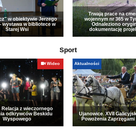
Trwają prace na cme
cz” w obiektywie Jerzego
wojennym nr 365 w Ty
– wystawa w bibliotece w
Odnaleziono orygi
Starej Wsi
dokumentację proje
Sport
Wideo
Aktualności
. Relacja z wieczornego
ia odkrywców Beskidu
Ujanowice. XVII Galicyjs
Wyspowego
Powożenia Zaprzęgami