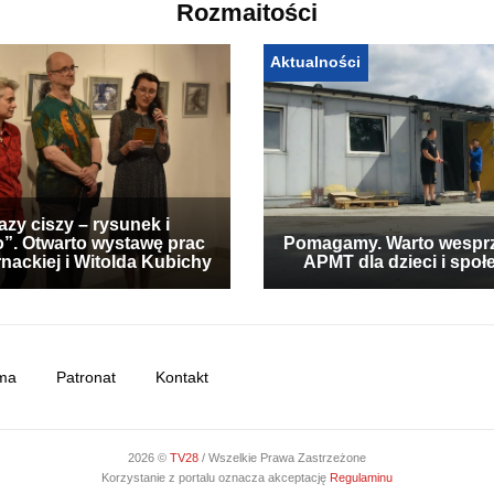
Rozmaitości
Aktualności
zy ciszy – rysunek i
”. Otwarto wystawę prac
Pomagamy. Warto wespr
nackiej i Witolda Kubichy
APMT dla dzieci i społ
ma
Patronat
Kontakt
2026 ©
TV28
/ Wszelkie Prawa Zastrzeżone
Korzystanie z portalu oznacza akceptację
Regulaminu