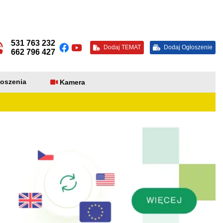
531 763 232
Dodaj TEMAT
Dodaj Ogłoszenie
662 796 427
oszenia
Kamera