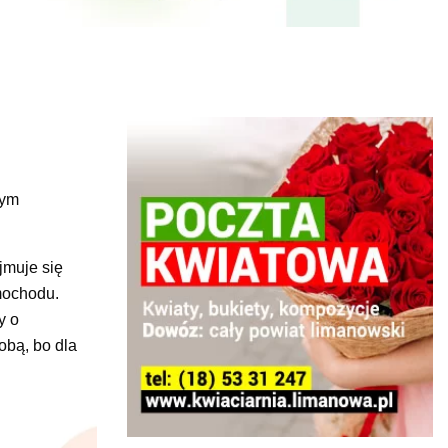
zym
jmuje się
mochodu.
y o
obą, bo dla