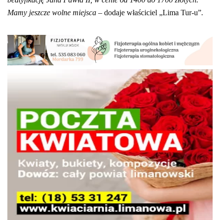
Mamy jeszcze wolne miejsca –
dodaje właściciel „Lima Tur-u”
.