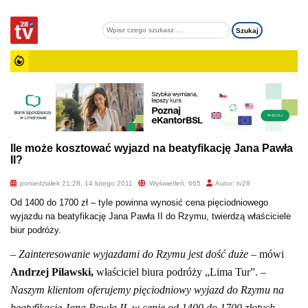
Ile może kosztować wyjazd na beatyfikację Jana Pawła
II?
poniedziałek 21:28, 14 lutego 2011
Wyświetleń: 665
Autor: tv28
Od 1400 do 1700 zł – tyle powinna wynosić cena pięciodniowego
wyjazdu na beatyfikację Jana Pawła II do Rzymu, twierdzą właściciele
biur podróży.
– Zainteresowanie wyjazdami do Rzymu jest dość duże
– mówi
Andrzej Pilawski,
właściciel biura podróży „Lima Tur”. –
Naszym klientom oferujemy pięciodniowy wyjazd do Rzymu na
beatyfikację Jana Pawła II, w cenie od 1400 do 1700 złotych.