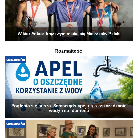
Wiktor Antosz brązowym medalistą Mistrzostw Polski
Rozmaitości
Aktualności
Pogłębia się susza. Samorządy apelują o oszczędzanie
wody i solidarność
Aktualności