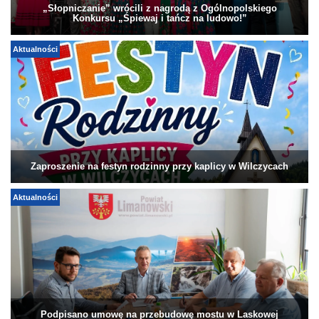
„Słopniczanie” wrócili z nagrodą z Ogólnopolskiego
Konkursu „Śpiewaj i tańcz na ludowo!”
Aktualności
Zaproszenie na festyn rodzinny przy kaplicy w Wilczycach
Aktualności
Podpisano umowę na przebudowę mostu w Laskowej