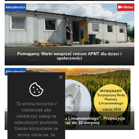
Aktualności
Wideo
Pomagamy. Warto wesprzeć remont APMT dla dzieci i
społeczności
Aktualności
Ta strona korzysta z
ciasteczek aby
świadczyć usługi na
„Turystyczna Perła Powiatu Limanowskiego”. Propozycje
najwyższym poziomie.
można zgłaszać do 10 sierpnia
Dalsze korzystanie ze
strony oznacza, że