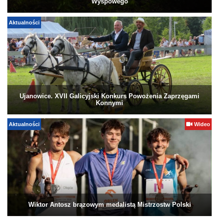
Wyspowego
Aktualności
Ujanowice. XVII Galicyjski Konkurs Powożenia Zaprzęgami
Konnymi
Aktualności
Wideo
Wiktor Antosz brązowym medalistą Mistrzostw Polski