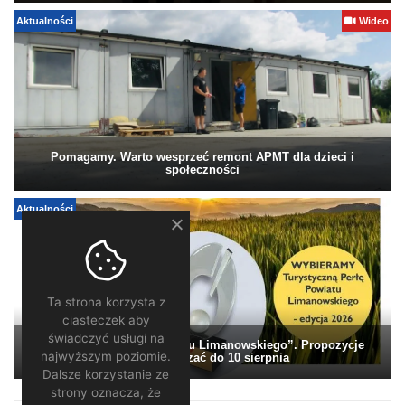
Aktualności
Wideo
Pomagamy. Warto wesprzeć remont APMT dla dzieci i
społeczności
Aktualności
Ta strona korzysta z
ciasteczek aby
świadczyć usługi na
„Turystyczna Perła Powiatu Limanowskiego”. Propozycje
najwyższym poziomie.
można zgłaszać do 10 sierpnia
Dalsze korzystanie ze
strony oznacza, że