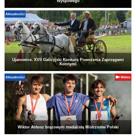
Wyspowego
Aktualności
Ujanowice. XVII Galicyjski Konkurs Powożenia Zaprzęgami
Konnymi
Aktualności
Wideo
Wiktor Antosz brązowym medalistą Mistrzostw Polski