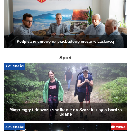
Podpisano umowę na przebudowę mostu w Laskowej
Sport
Aktualności
Mimo mgły i deszczu spotkanie na Szczeblu było bardzo
udane
Aktualności
Wideo