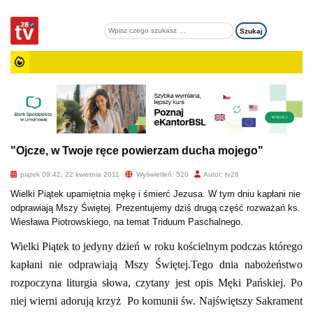
"Ojcze, w Twoje ręce powierzam ducha mojego"
piątek 09:42, 22 kwietnia 2011
Wyświetleń: 520
Autor: tv28
Wielki Piątek upamiętnia mękę i śmierć Jezusa. W tym dniu kapłani nie
odprawiają Mszy Świętej. Prezentujemy dziś drugą część rozważań ks.
Wiesława Piotrowskiego, na temat Triduum Paschalnego.
Wielki Piątek to jedyny dzień w roku kościelnym podczas którego
kapłani nie odprawiają Mszy Świętej.Tego dnia nabożeństwo
rozpoczyna liturgia słowa, czytany jest opis Męki Pańskiej. Po
niej wierni adorują krzyż Po komunii św. Najświętszy Sakrament