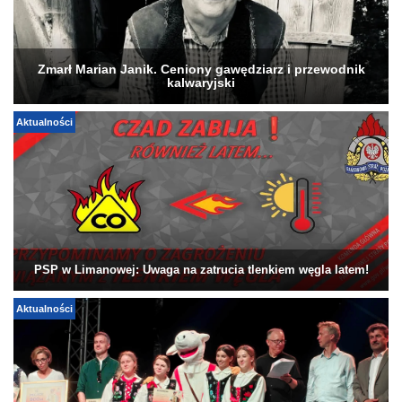
Zmarł Marian Janik. Ceniony gawędziarz i przewodnik
kalwaryjski
Aktualności
PSP w Limanowej: Uwaga na zatrucia tlenkiem węgla latem!
Aktualności