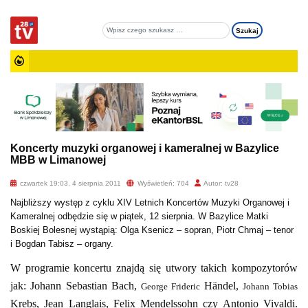
Koncerty muzyki organowej i kameralnej w Bazylice
MBB w Limanowej
czwartek 19:03, 4 sierpnia 2011
Wyświetleń: 704
Autor: tv28
Najbliższy występ z cyklu XIV Letnich Koncertów Muzyki Organowej i
Kameralnej odbędzie się w piątek, 12 sierpnia. W Bazylice Matki
Boskiej Bolesnej wystąpią: Olga Ksenicz – sopran, Piotr Chmaj – tenor
i Bogdan Tabisz – organy.
W programie koncertu znajdą się utwory takich kompozytorów
jak: Johann Sebastian Bach,
Händel,
George Frideric
Johann Tobias
Krebs, Jean Langlais, Felix Mendelssohn czy Antonio Vivaldi.