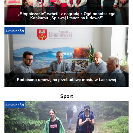
„Słopniczanie” wrócili z nagrodą z Ogólnopolskiego
Konkursu „Śpiewaj i tańcz na ludowo!”
Aktualności
Podpisano umowę na przebudowę mostu w Laskowej
Sport
Aktualności