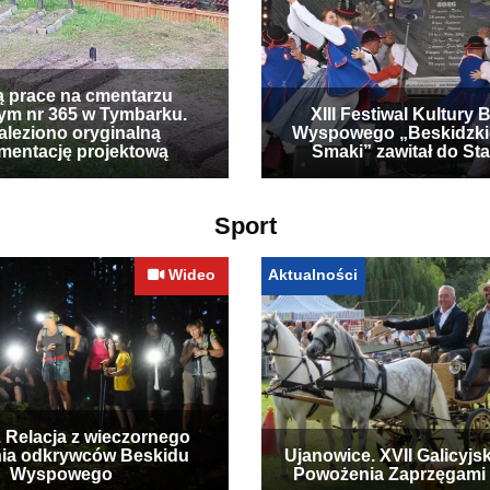
ą prace na cmentarzu
ym nr 365 w Tymbarku.
XIII Festiwal Kultury 
leziono oryginalną
Wyspowego „Beskidzki
mentację projektową
Smaki” zawitał do Sta
Sport
Wideo
Aktualności
. Relacja z wieczornego
ia odkrywców Beskidu
Ujanowice. XVII Galicyjs
Wyspowego
Powożenia Zaprzęgami