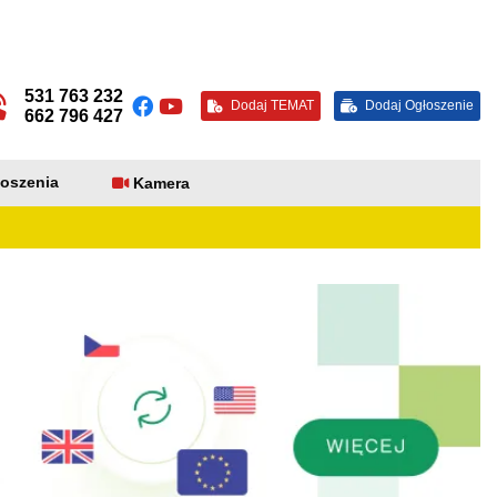
531 763 232
Dodaj TEMAT
Dodaj Ogłoszenie
662 796 427
oszenia
Kamera