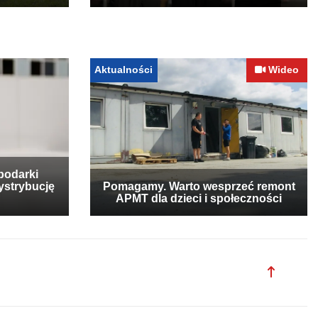
Aktualności
Wideo
podarki
ystrybucję
Pomagamy. Warto wesprzeć remont
APMT dla dzieci i społeczności