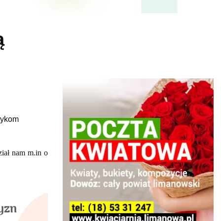
ą
zykom
iał nam m.in o