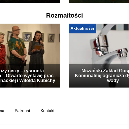
Rozmaitości
Aktualności
zy ciszy – rysunek i
Mszański Zakład Gos
”. Otwarto wystawę prac
Komunalnej ogranicza d
nackiej i Witolda Kubichy
wody
ma
Patronat
Kontakt