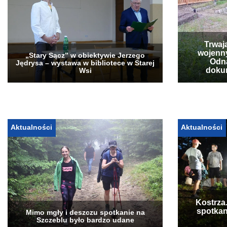
Trwaj
wojenn
„Stary Sącz” w obiektywie Jerzego
Odna
Jędrysa – wystawa w bibliotece w Starej
doku
Wsi
Aktualności
Aktualności
Kostrza
spotkan
Mimo mgły i deszczu spotkanie na
Szczeblu było bardzo udane