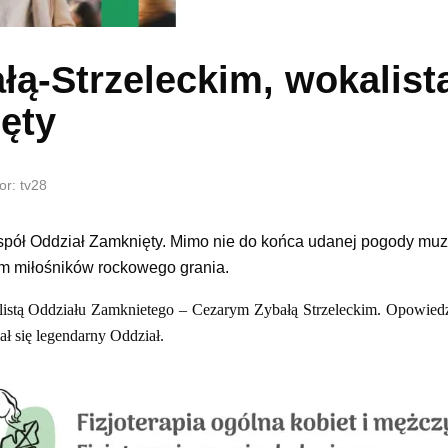
ą-Strzeleckim, wokalist
ęty
or: tv28
spół Oddział Zamknięty. Mimo nie do końca udanej pogody mu
um miłośników rockowego grania.
listą Oddziału Zamknietego – Cezarym Zybałą Strzeleckim. Opowiedz
iał się legendarny Oddział.