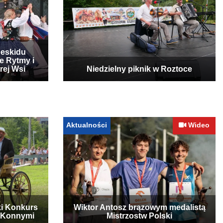
Beskidu
e Rytmy i
rej Wsi
Niedzielny piknik w Roztoce
Aktualności
Wideo
ki Konkurs
Wiktor Antosz brązowym medalistą
 Konnymi
Mistrzostw Polski