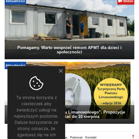
Aktualności
Wideo
Pomagamy. Warto wesprzeć remont APMT dla dzieci i
społeczności
Aktualności
Ta strona korzysta z
ciasteczek aby
świadczyć usługi na
„Turystyczna Perła Powiatu Limanowskiego”. Propozycje
najwyższym poziomie.
można zgłaszać do 10 sierpnia
Dalsze korzystanie ze
strony oznacza, że
zgadzasz się na ich
TV28.pl
Regulamin
Redakcja
Reklama
Patronat
Kontakt