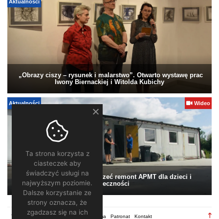
Aktualności
„Obrazy ciszy – rysunek i malarstwo”. Otwarto wystawę prac
Iwony Biernackiej i Witolda Kubichy
Aktualności
Wideo
Ta strona korzysta z
ciasteczek aby
świadczyć usługi na
Pomagamy. Warto wesprzeć remont APMT dla dzieci i
najwyższym poziomie.
społeczności
Dalsze korzystanie ze
strony oznacza, że
zgadzasz się na ich
TV28.pl
Regulamin
Redakcja
Reklama
Patronat
Kontakt