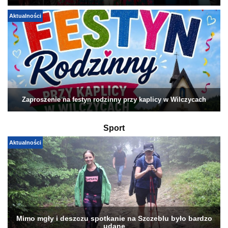
Aktualności
Zaproszenie na festyn rodzinny przy kaplicy w Wilczycach
Sport
Aktualności
Mimo mgły i deszczu spotkanie na Szczeblu było bardzo
udane