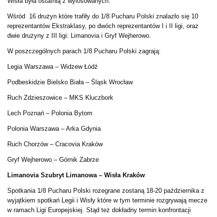
Wisła była ostatnią z wylosowanych.
Wśród 16 drużyn które trafiły do 1/8 Pucharu Polski znalazło się 10
reprezentantów Ekstraklasy, po dwóch reprezentantów I i II ligi, oraz
dwie drużyny z III ligi: Limanovia i Gryf Wejherowo.
W poszczególnych parach 1/8 Pucharu Polski zagrają:
Legia Warszawa – Widzew Łódź
Podbeskidzie Bielsko Biała – Śląsk Wrocław
Ruch Zdzieszowice – MKS Kluczbork
Lech Poznań – Polonia Bytom
Polonia Warszawa – Arka Gdynia
Ruch Chorzów – Cracovia Kraków
Gryf Wejherowo – Górnik Zabrze
Limanovia Szubryt Limanowa – Wisła Kraków
Spotkania 1/8 Pucharu Polski rozegrane zostaną 18-20 października z
wyjątkiem spotkań Legii i Wisły które w tym terminie rozgrywają mecze
w ramach Ligi Europejskiej. Stąd też dokładny termin konfrontacji