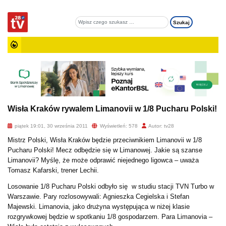
Wisła Kraków rywalem Limanovii w 1/8 Pucharu Polski!
piątek 19:01, 30 września 2011
Wyświetleń: 578
Autor: tv28
Mistrz Polski, Wisła Kraków będzie przeciwnikiem Limanovii w 1/8
Pucharu Polski! Mecz odbędzie się w Limanowej. Jakie są szanse
Limanovii? Myślę, że może odprawić niejednego ligowca – uważa
Tomasz Kafarski, trener Lechii.
Losowanie 1/8 Pucharu Polski odbyło się w studiu stacji TVN Turbo w
Warszawie. Pary rozlosowywali: Agnieszka Cegielska i Stefan
Majewski. Limanovia, jako drużyna występująca w niżej klasie
rozgrywkowej będzie w spotkaniu 1/8 gospodarzem. Para Limanovia –