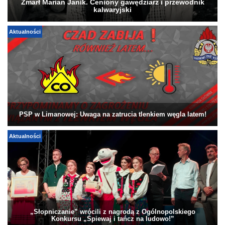
Zmarł Marian Janik. Ceniony gawędziarz i przewodnik
kalwaryjski
Aktualności
PSP w Limanowej: Uwaga na zatrucia tlenkiem węgla latem!
Aktualności
„Słopniczanie” wrócili z nagrodą z Ogólnopolskiego
Konkursu „Śpiewaj i tańcz na ludowo!”