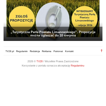
„Turystyczna Perła Powiatu Limanowskiego”. Propozycje
można zgłaszać do 10 sierpnia
TV28.pl
Regulamin
Redakcja
Reklama
Patronat
Kontakt
2026 ©
TV28
/ Wszelkie Prawa Zastrzeżone
Korzystanie z portalu oznacza akceptację
Regulaminu