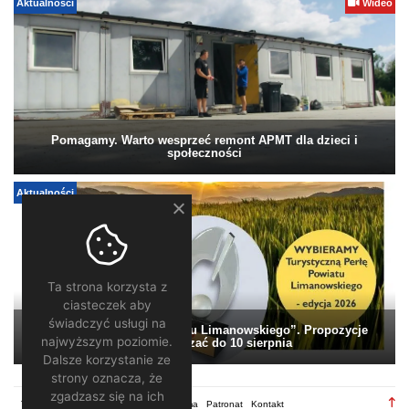
Aktualności
Wideo
Pomagamy. Warto wesprzeć remont APMT dla dzieci i
społeczności
Aktualności
Ta strona korzysta z
ciasteczek aby
świadczyć usługi na
„Turystyczna Perła Powiatu Limanowskiego”. Propozycje
najwyższym poziomie.
można zgłaszać do 10 sierpnia
Dalsze korzystanie ze
strony oznacza, że
zgadzasz się na ich
TV28.pl
Regulamin
Redakcja
Reklama
Patronat
Kontakt