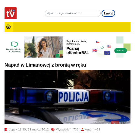
Napad w Limanowej z bronią w ręku
piątek 11:30, 23 marca 2012
Wyświetleń: 736
Autor: tv28