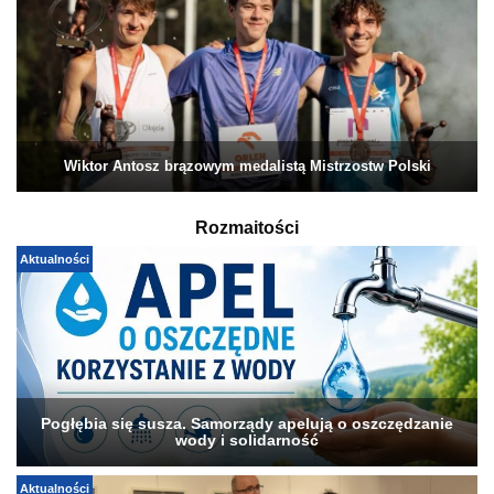
Wiktor Antosz brązowym medalistą Mistrzostw Polski
Rozmaitości
Aktualności
Pogłębia się susza. Samorządy apelują o oszczędzanie
wody i solidarność
Aktualności