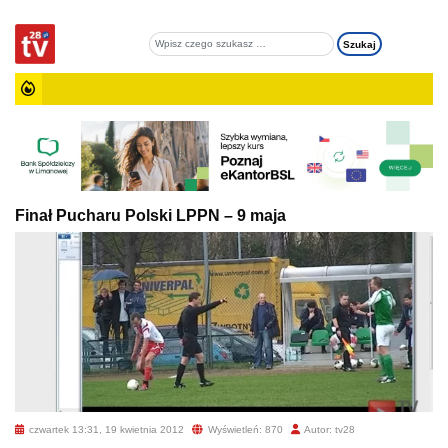
Finał Pucharu Polski LPPN – 9 maja
czwartek 13:31, 19 kwietnia 2012
Wyświetleń: 870
Autor: tv28