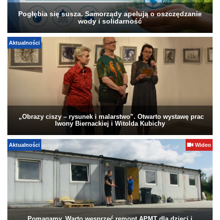
Pogłębia się susza. Samorządy apelują o oszczędzanie
wody i solidarność
Aktualności
„Obrazy ciszy – rysunek i malarstwo”. Otwarto wystawę prac
Iwony Biernackiej i Witolda Kubichy
Aktualności
Wideo
Pomagamy. Warto wesprzeć remont APMT dla dzieci i