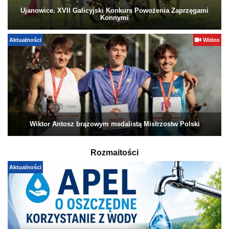
Ujanowice. XVII Galicyjski Konkurs Powożenia Zaprzęgami
Konnymi
Aktualności
Wideo
Wiktor Antosz brązowym medalistą Mistrzostw Polski
Rozmaitości
Aktualności