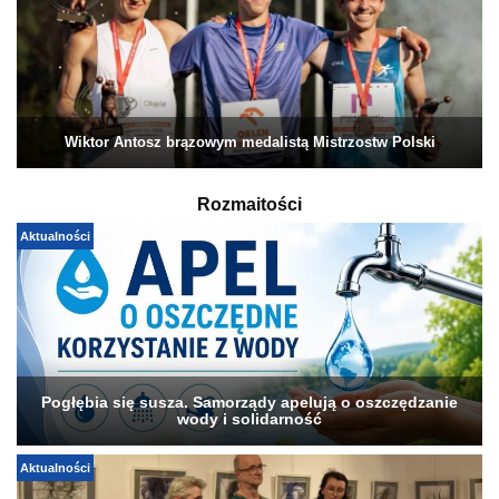
Wiktor Antosz brązowym medalistą Mistrzostw Polski
Rozmaitości
Aktualności
Pogłębia się susza. Samorządy apelują o oszczędzanie
wody i solidarność
Aktualności