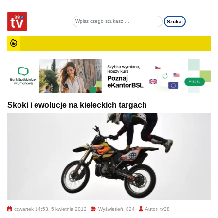
Skoki i ewolucje na kieleckich targach
czwartek 14:53, 5 kwietnia 2012
Wyświetleń: 824
Autor: tv28