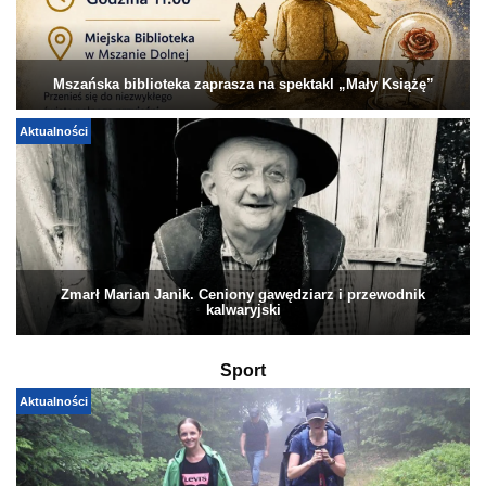
Mszańska biblioteka zaprasza na spektakl „Mały Książę”
Aktualności
Zmarł Marian Janik. Ceniony gawędziarz i przewodnik
kalwaryjski
Sport
Aktualności