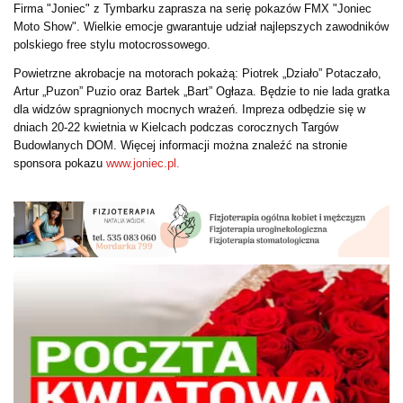
Firma "Joniec" z Tymbarku zaprasza na serię pokazów FMX "Joniec
Moto Show". Wielkie emocje gwarantuje udział najlepszych zawodników
polskiego free stylu motocrossowego.
Powietrzne akrobacje na motorach pokażą: Piotrek „Działo” Potaczało,
Artur „Puzon” Puzio oraz Bartek „Bart” Ogłaza. Będzie to nie lada gratka
dla widzów spragnionych mocnych wrażeń. Impreza odbędzie się w
dniach 20-22 kwietnia w Kielcach podczas corocznych Targów
Budowlanych DOM. Więcej informacji można znaleźć na stronie
sponsora pokazu
www.joniec.pl.