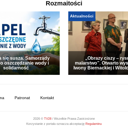
Rozmaitości
Aktualności
a się susza. Samorządy
„Obrazy ciszy – rys
 o oszczędzanie wody i
malarstwo”. Otwarto wy
solidarność
Iwony Biernackiej i Wito
ma
Patronat
Kontakt
2026 ©
TV28
/ Wszelkie Prawa Zastrzeżone
Korzystanie z portalu oznacza akceptację
Regulaminu