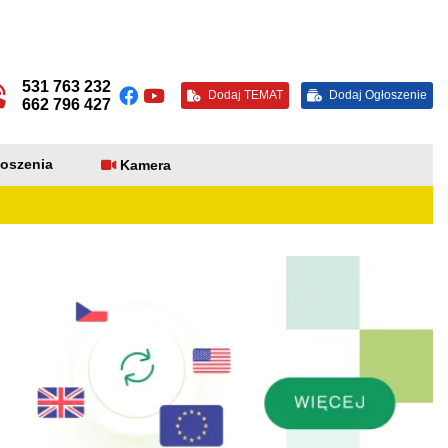
531 763 232
Dodaj TEMAT
Dodaj Ogłoszenie
662 796 427
oszenia
Kamera