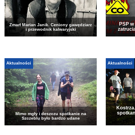
PSP w 
Zmarł Marian Janik. Ceniony gawędziarz
zatruci
i przewodnik kalwaryjski
Aktualności
Aktualności
Kostrza
spotkan
Mimo mgły i deszczu spotkanie na
Szczeblu było bardzo udane