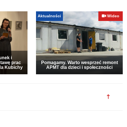
Aktualności
Wideo
unek i
stawę prac
Pomagamy. Warto wesprzeć remont
lda Kubichy
APMT dla dzieci i społeczności