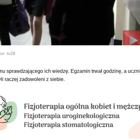
or: tv28
minu sprawdzającego ich wiedzę. Egzamin trwał godzinę, a uczn
 raczej zadowoleni z siebie.