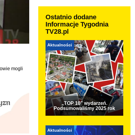
Ostatnio dodane
Informacje Tygodnia
TV28.pl
Aktualności
iowie mogli
„TOP 10” wydarzeń.
Podsumowaliśmy 2025 rok
Aktualności