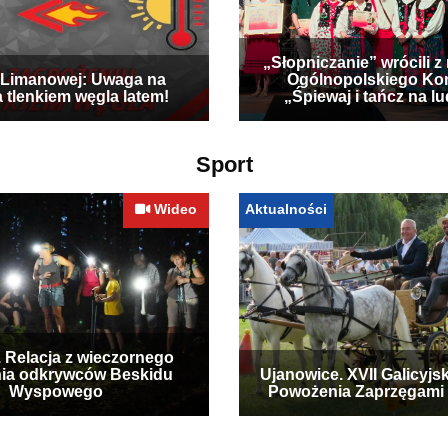
„Słopniczanie” wrócili z
Limanowej: Uwaga na
Ogólnopolskiego Ko
a tlenkiem węgla latem!
„Śpiewaj i tańcz na l
Sport
Wideo
Aktualności
. Relacja z wieczornego
ia odkrywców Beskidu
Ujanowice. XVII Galicyjs
Wyspowego
Powożenia Zaprzęgami