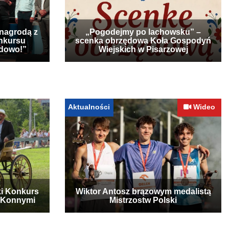
 nagrodą z
„Pogodejmy po lachowsku” –
nkursu
scenka obrzędowa Koła Gospodyń
udowo!”
Wiejskich w Pisarzowej
Aktualności
Wideo
ki Konkurs
Wiktor Antosz brązowym medalistą
 Konnymi
Mistrzostw Polski