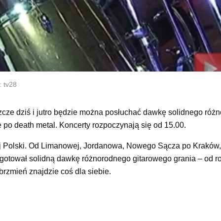
: tv28
eszcze dziś i jutro będzie można posłuchać dawkę solidnego ró
e po death metal. Koncerty rozpoczynają się od 15.00.
łej Polski. Od Limanowej, Jordanowa, Nowego Sącza po Kraków,
zygotował solidną dawkę różnorodnego gitarowego grania – od r
brzmień znajdzie coś dla siebie.