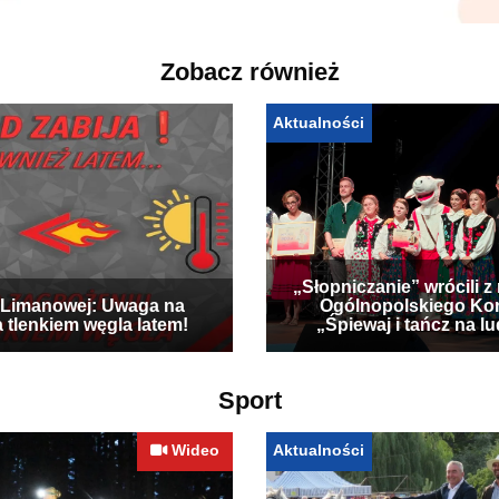
Zobacz również
Aktualności
„Słopniczanie” wrócili z
Limanowej: Uwaga na
Ogólnopolskiego Ko
a tlenkiem węgla latem!
„Śpiewaj i tańcz na l
Sport
Wideo
Aktualności