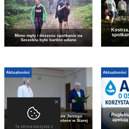
Kostrza
spotkan
Mimo mgły i deszczu spotkanie na
Szczeblu było bardzo udane
Aktualności
Aktualności
Pogłębi
„Stary Sącz” w obiektywie Jerzego
apelują
Jędrysa – wystawa w bibliotece w Starej
Wsi
Ta strona korzysta z