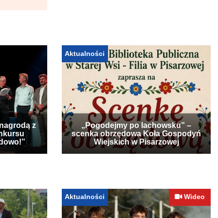
Aktualności
 nagrodą z
„Pogodejmy po lachowsku” –
nkursu
scenka obrzędowa Koła Gospodyń
udowo!”
Wiejskich w Pisarzowej
Aktualności
Wideo