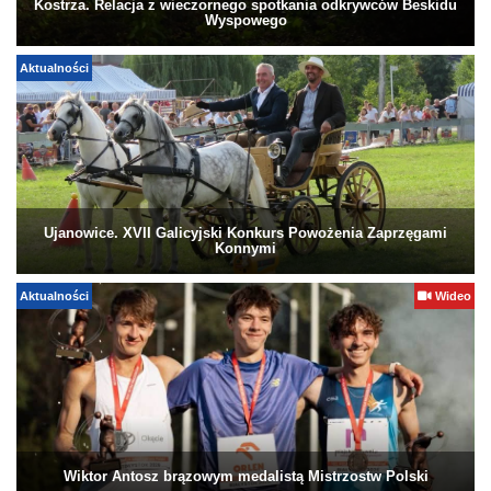
Kostrza. Relacja z wieczornego spotkania odkrywców Beskidu
Wyspowego
Aktualności
Ujanowice. XVII Galicyjski Konkurs Powożenia Zaprzęgami
Konnymi
Aktualności
Wideo
Wiktor Antosz brązowym medalistą Mistrzostw Polski