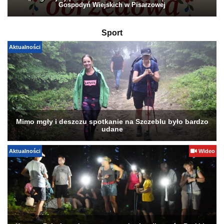
Gospodyń Wiejskich w Pisarzowej
Sport
Aktualności
Mimo mgły i deszczu spotkanie na Szczeblu było bardzo
udane
Aktualności
Wideo