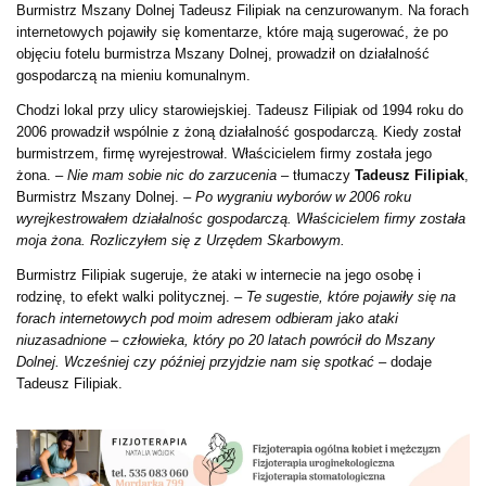
Burmistrz Mszany Dolnej Tadeusz Filipiak na cenzurowanym. Na forach
internetowych pojawiły się komentarze, które mają sugerować, że po
objęciu fotelu burmistrza Mszany Dolnej, prowadził on działalność
gospodarczą na mieniu komunalnym.
Chodzi lokal przy ulicy starowiejskiej. Tadeusz Filipiak od 1994 roku do
2006 prowadził wspólnie z żoną działalność gospodarczą. Kiedy został
burmistrzem, firmę wyrejestrował. Właścicielem firmy została jego
żona.
– Nie mam sobie nic do zarzucenia
– tłumaczy
Tadeusz Filipiak
,
Burmistrz Mszany Dolnej.
– Po wygraniu wyborów w 2006 roku
wyrejkestrowałem działalnośc gospodarczą. Właścicielem firmy została
moja żona. Rozliczyłem się z Urzędem Skarbowym.
Burmistrz Filipiak sugeruje, że ataki w internecie na jego osobę i
rodzinę, to efekt walki politycznej.
– Te sugestie, które pojawiły się na
forach internetowych pod moim adresem odbieram jako ataki
niuzasadnione – człowieka, który po 20 latach powrócił do Mszany
Dolnej. Wcześniej czy później przyjdzie nam się spotkać –
dodaje
Tadeusz Filipiak.