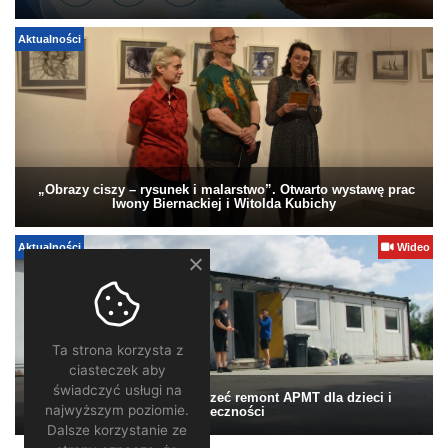
Aktualności
„Obrazy ciszy – rysunek i malarstwo”. Otwarto wystawę prac
Iwony Biernackiej i Witolda Kubichy
Aktualności
Wideo
Ta strona korzysta z
ciasteczek aby
świadczyć usługi na
Pomagamy. Warto wesprzeć remont APMT dla dzieci i
najwyższym poziomie.
społeczności
Dalsze korzystanie ze