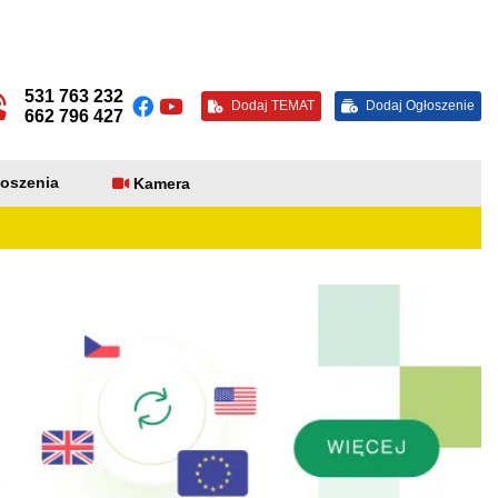
531 763 232
Dodaj TEMAT
Dodaj Ogłoszenie
662 796 427
oszenia
Kamera