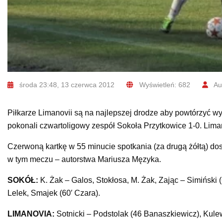
środa 23:48, 13 czerwca 2012
Wyświetleń: 682
Aut
Piłkarze Limanovii są na najlepszej drodze aby powtórzyć 
pokonali czwartoligowy zespół Sokoła Przytkowice 1-0. Lima
Czerwoną kartkę w 55 minucie spotkania (za drugą żółtą) dost
w tym meczu – autorstwa Mariusza Męzyka.
SOKÓŁ:
K. Żak – Galos, Stokłosa, M. Żak, Zając – Simiński
Lelek, Smajek (60′ Czara).
LIMANOVIA:
Sotnicki – Podstolak (46 Banaszkiewicz), Kulew