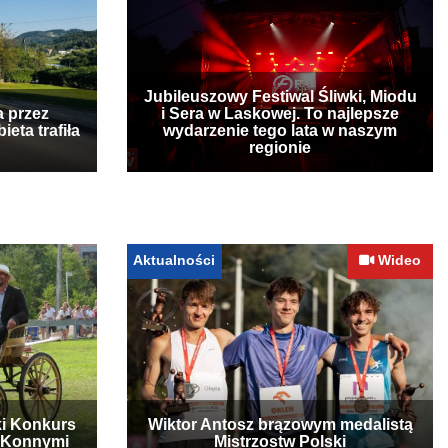
Jubileuszowy Festiwal Śliwki, Miodu
a przez
i Sera w Laskowej. To najlepsze
ta trafiła
wydarzenie tego lata w naszym
regionie
Aktualności
Wideo
ki Konkurs
Wiktor Antosz brązowym medalistą
 Konnymi
Mistrzostw Polski