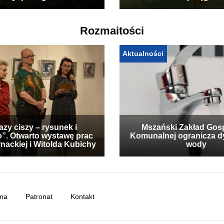
Rozmaitości
Aktualności
zy ciszy – rysunek i
Mszański Zakład Gos
”. Otwarto wystawę prac
Komunalnej ogranicza d
nackiej i Witolda Kubichy
wody
ma
Patronat
Kontakt