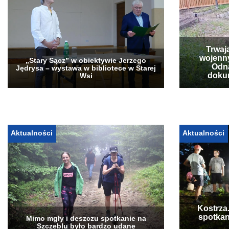
Trwaj
wojenn
„Stary Sącz” w obiektywie Jerzego
Odna
Jędrysa – wystawa w bibliotece w Starej
doku
Wsi
Aktualności
Aktualności
Kostrza
spotkan
Mimo mgły i deszczu spotkanie na