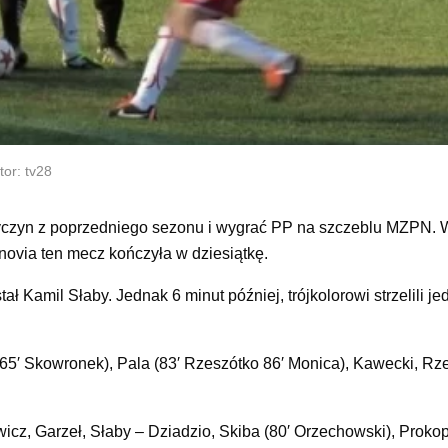
or: tv28
wyczyn z poprzedniego sezonu i wygrać PP na szczeblu MZPN. 
novia ten mecz kończyła w dziesiątkę.
ał Kamil Słaby. Jednak 6 minut później, trójkolorowi strzelili j
 (65′ Skowronek), Pala (83′ Rzeszótko 86′ Monica), Kawecki, Rz
icz, Garzeł, Słaby – Dziadzio, Skiba (80′ Orzechowski), Prokop