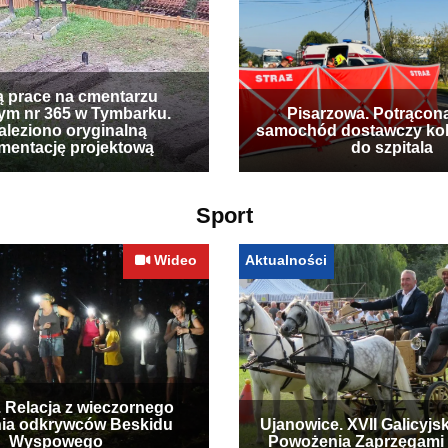
ą prace na cmentarzu
ym nr 365 w Tymbarku.
Pisarzowa. Potrącon
leziono oryginalną
samochód dostawczy kobie
mentację projektową
do szpitala
Sport
Wideo
Aktualności
. Relacja z wieczornego
ia odkrywców Beskidu
Ujanowice. XVII Galicyjs
Wyspowego
Powożenia Zaprzęgami