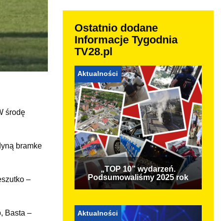
Ostatnio dodane
Informacje Tygodnia
TV28.pl
Aktualności
W środę
edyną bramke
„TOP 10” wydarzeń.
Podsumowaliśmy 2025 rok
eszutko –
, Basta –
Aktualności