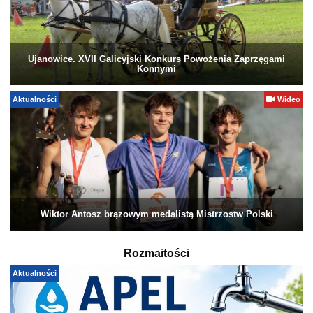
Ujanowice. XVII Galicyjski Konkurs Powożenia Zaprzęgami
Konnymi
Aktualności
Wideo
Wiktor Antosz brązowym medalistą Mistrzostw Polski
Rozmaitości
Aktualności