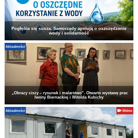
Pogłębia się susza. Samorządy apelują o oszczędzanie
wody i solidarność
Aktualności
„Obrazy ciszy – rysunek i malarstwo”. Otwarto wystawę prac
Iwony Biernackiej i Witolda Kubichy
Aktualności
Wideo