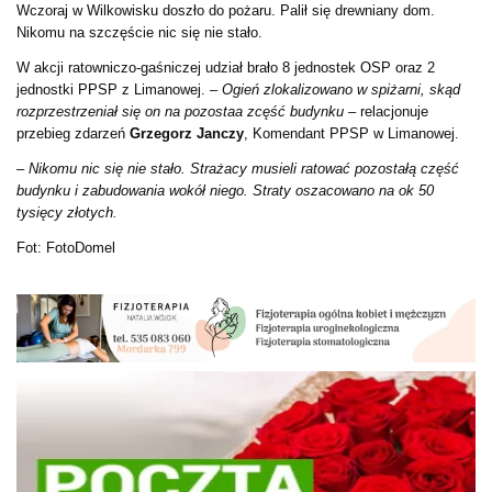
Wczoraj w Wilkowisku doszło do pożaru. Palił się drewniany dom.
Nikomu na szczęście nic się nie stało.
W akcji ratowniczo-gaśniczej udział brało 8 jednostek OSP oraz 2
jednostki PPSP z Limanowej.
– Ogień zlokalizowano w spiżarni, skąd
rozprzestrzeniał się on na pozostaa zcęść budynku –
relacjonuje
przebieg zdarzeń
Grzegorz Janczy
, Komendant PPSP w Limanowej.
– Nikomu nic się nie stało. Strażacy musieli ratować pozostałą część
budynku i zabudowania wokół niego. Straty oszacowano na ok 50
tysięcy złotych.
Fot: FotoDomel