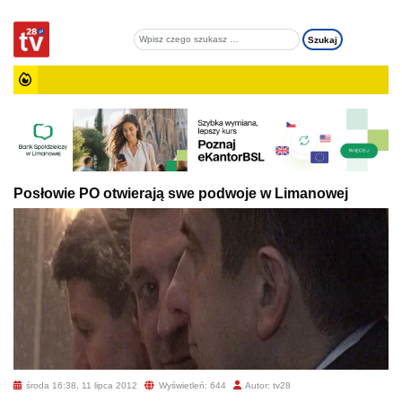
Posłowie PO otwierają swe podwoje w Limanowej
środa 16:38, 11 lipca 2012
Wyświetleń: 644
Autor: tv28