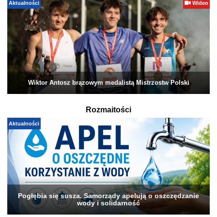
Aktualności
Wideo
Wiktor Antosz brązowym medalistą Mistrzostw Polski
Rozmaitości
Aktualności
Pogłębia się susza. Samorządy apelują o oszczędzanie
wody i solidarność