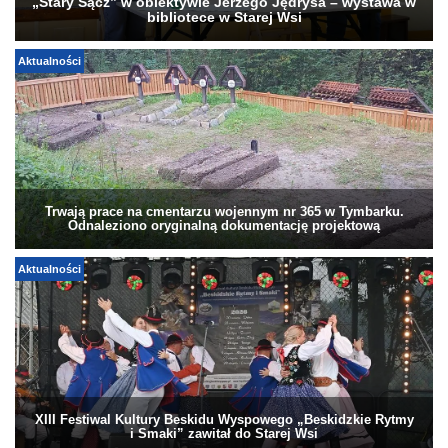
„Stary Sącz” w obiektywie Jerzego Jędrysa – wystawa w
bibliotece w Starej Wsi
Aktualności
Trwają prace na cmentarzu wojennym nr 365 w Tymbarku.
Odnaleziono oryginalną dokumentację projektową
Aktualności
XIII Festiwal Kultury Beskidu Wyspowego „Beskidzkie Rytmy
i Smaki” zawitał do Starej Wsi