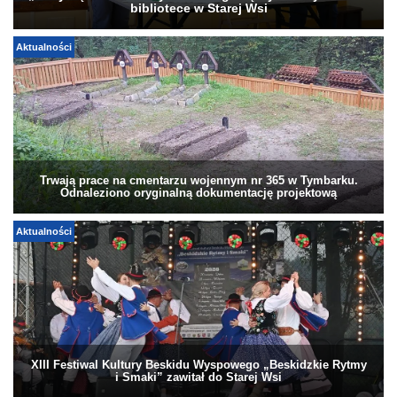
bibliotece w Starej Wsi
Aktualności
Trwają prace na cmentarzu wojennym nr 365 w Tymbarku.
Odnaleziono oryginalną dokumentację projektową
Aktualności
XIII Festiwal Kultury Beskidu Wyspowego „Beskidzkie Rytmy
i Smaki” zawitał do Starej Wsi