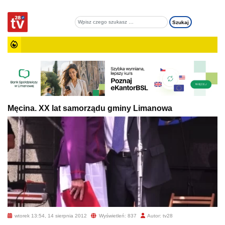
Męcina. XX lat samorządu gminy Limanowa
wtorek 13:54, 14 sierpnia 2012
Wyświetleń: 837
Autor: tv28