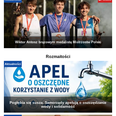
Aktualności
Wideo
Wiktor Antosz brązowym medalistą Mistrzostw Polski
Rozmaitości
Aktualności
Pogłębia się susza. Samorządy apelują o oszczędzanie
wody i solidarność