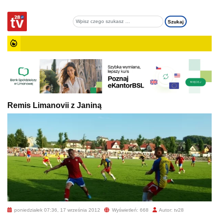
Remis Limanovii z Janiną
poniedziałek 07:36, 17 września 2012
Wyświetleń: 668
Autor: tv28