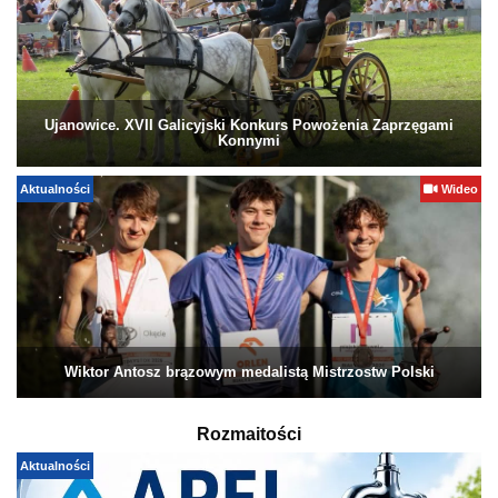
Ujanowice. XVII Galicyjski Konkurs Powożenia Zaprzęgami
Konnymi
Aktualności
Wideo
Wiktor Antosz brązowym medalistą Mistrzostw Polski
Rozmaitości
Aktualności