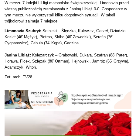
W meczu 7 kolejki III ligi małopolsko-świętokrzyskiej, Limanovia przed
własną publicznością zremisowała z Janiną Libiąż 0-0. Gospodarze w
tym meczu nie wykorzystali kilku dogodnych sytuacji. W tabeli
trójkolorowi zajmują 7 miejsce.
Limanovia Szubryt:
Sotnicki – Ślęczka, Kulewicz, Garzeł, Dziadzio,
Kozieł (46′ Mężyk), Pietras, Skiba (46′ Zawadzki), Serafin (76′
Cygnarowicz), Cebula (74′ Kępa), Gadzina
Janina Libiąż:
Księżarczyk – Grabowski, Dukała, Szafran (88′ Pater),
Horawa, Ficek, Szlęzak (80′ Ortman), Hejnowski, Jamróz (65′ Grzywa),
Adamczyk, Witoń.
Fot: arch. TV28