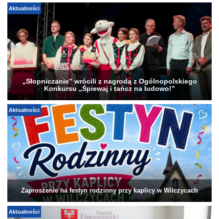
Aktualności
„Słopniczanie” wrócili z nagrodą z Ogólnopolskiego
Konkursu „Śpiewaj i tańcz na ludowo!”
Aktualności
Zaproszenie na festyn rodzinny przy kaplicy w Wilczycach
Aktualności