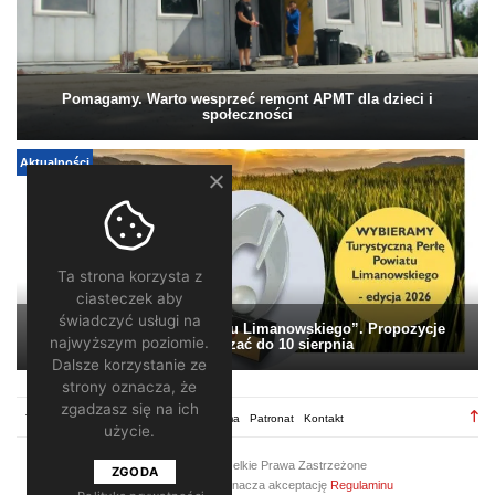
Pomagamy. Warto wesprzeć remont APMT dla dzieci i
społeczności
Aktualności
Ta strona korzysta z
ciasteczek aby
świadczyć usługi na
„Turystyczna Perła Powiatu Limanowskiego”. Propozycje
najwyższym poziomie.
można zgłaszać do 10 sierpnia
Dalsze korzystanie ze
strony oznacza, że
zgadzasz się na ich
TV28.pl
Regulamin
Redakcja
Reklama
Patronat
Kontakt
użycie.
2026 ©
TV28
/ Wszelkie Prawa Zastrzeżone
ZGODA
Korzystanie z portalu oznacza akceptację
Regulaminu