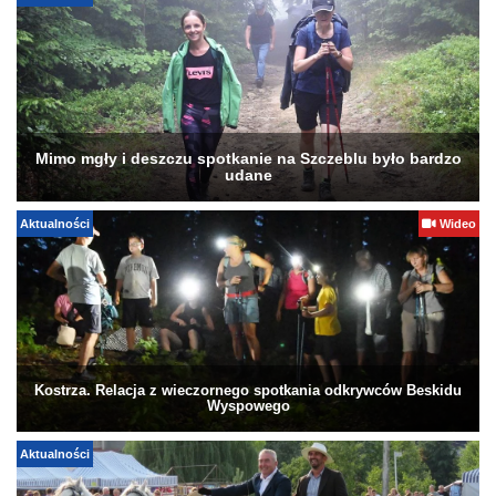
Mimo mgły i deszczu spotkanie na Szczeblu było bardzo
udane
Aktualności
Wideo
Kostrza. Relacja z wieczornego spotkania odkrywców Beskidu
Wyspowego
Aktualności