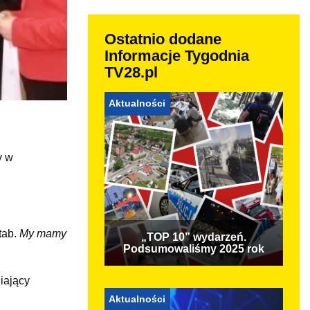
Ostatnio dodane
Informacje Tygodnia
TV28.pl
Aktualności
y w
tab.
My mamy
„TOP 10” wydarzeń.
Podsumowaliśmy 2025 rok
iający
Aktualności