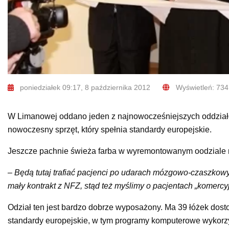
poniedziałek 09:17, 8 października 2012
Wyświetleń: 734
W Limanowej oddano jeden z najnowocześniejszych oddziałów
nowoczesny sprzęt, który spełnia standardy europejskie.
Jeszcze pachnie świeża farba w wyremontowanym oodziale re
– Będą tutaj trafiać pacjenci po udarach mózgowo-czaszkowy
mały kontrakt z NFZ, stąd też myślimy o pacjentach „komercyjny
Odział ten jest bardzo dobrze wyposażony. Ma 39 łóżek dos
standardy europejskie, w tym programy komputerowe wykorzy