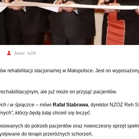
Autor: tv28
 rehabilitacji stacjonarnej w Małopolsce. Jest on wyposażon
chabilitacyjnym, ale już może on przyjąć pacjentów.
ch i w śpiączce
– mówi
Rafał Stabrawa
, dyrektor NZOZ Reh S
ch”, którzy będą tutaj chcieli się leczyć.
tosowanych do potrzeb pacjentów oraz nowoczesny sprzęt spełn
stywane do terapii przeróżnych schorzeń.