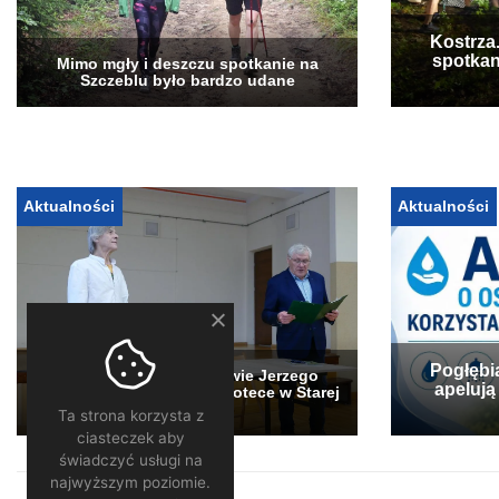
Kostrza
spotkan
Mimo mgły i deszczu spotkanie na
Szczeblu było bardzo udane
Aktualności
Aktualności
Pogłębi
„Stary Sącz” w obiektywie Jerzego
apelują
Jędrysa – wystawa w bibliotece w Starej
Wsi
Ta strona korzysta z
ciasteczek aby
świadczyć usługi na
najwyższym poziomie.