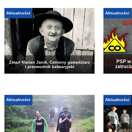
Aktualności
Aktualności
PSP w 
Zmarł Marian Janik. Ceniony gawędziarz
zatruci
i przewodnik kalwaryjski
Aktualności
Aktualności