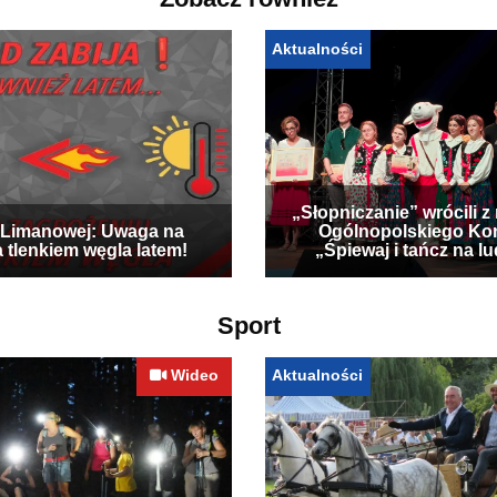
Zobacz również
Aktualności
„Słopniczanie” wrócili z
Limanowej: Uwaga na
Ogólnopolskiego Ko
a tlenkiem węgla latem!
„Śpiewaj i tańcz na l
Sport
Wideo
Aktualności