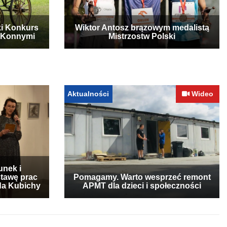
ki Konkurs
Wiktor Antosz brązowym medalistą
 Konnymi
Mistrzostw Polski
Aktualności
Wideo
unek i
stawę prac
Pomagamy. Warto wesprzeć remont
lda Kubichy
APMT dla dzieci i społeczności