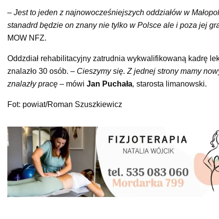
– Jest to jeden z najnowocześniejszych oddziałów w Małopols
stanadrd będzie on znany nie tylko w Polsce ale i poza jej g
MOW NFZ.
Oddzdiał rehabilitacyjny zatrudnia wykwalifikowaną kadrę le
znalazło 30 osób.
– Cieszymy się. Z jednej strony mamy nowy 
znalazły pracę –
mówi
Jan Puchała
,
starosta limanowski.
Fot: powiat/Roman Szuszkiewicz