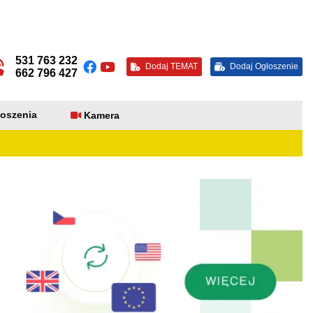
531 763 232
Dodaj TEMAT
Dodaj Ogłoszenie
662 796 427
oszenia
Kamera