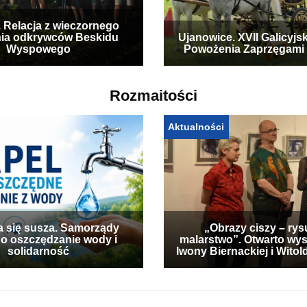
. Relacja z wieczornego
ia odkrywców Beskidu
Ujanowice. XVII Galicyjs
Wyspowego
Powożenia Zaprzęgami
Rozmaitości
Aktualności
a się susza. Samorządy
„Obrazy ciszy – rys
 o oszczędzanie wody i
malarstwo”. Otwarto wy
solidarność
Iwony Biernackiej i Wito