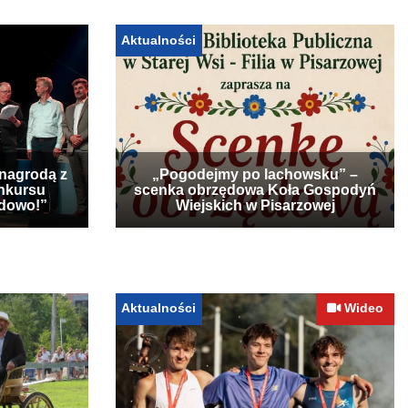
Aktualności
 nagrodą z
„Pogodejmy po lachowsku” –
nkursu
scenka obrzędowa Koła Gospodyń
udowo!”
Wiejskich w Pisarzowej
Aktualności
Wideo