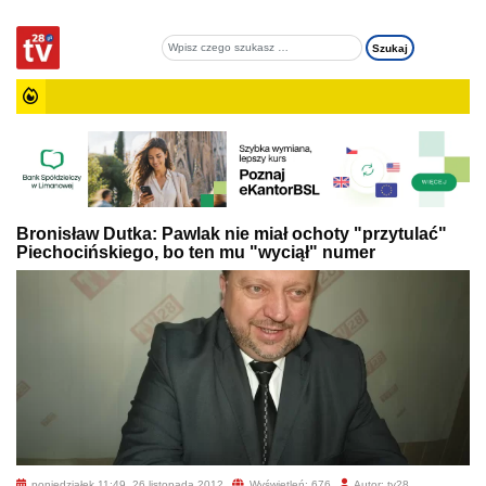
Bronisław Dutka: Pawlak nie miał ochoty "przytulać"
Piechocińskiego, bo ten mu "wyciął" numer
poniedziałek 11:49, 26 listopada 2012
Wyświetleń: 676
Autor: tv28