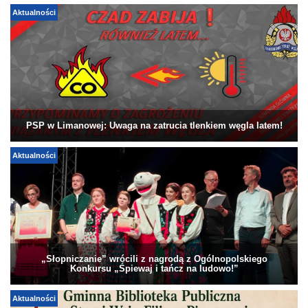
Aktualności
PSP w Limanowej: Uwaga na zatrucia tlenkiem węgla latem!
Aktualności
„Słopniczanie” wrócili z nagrodą z Ogólnopolskiego
Konkursu „Śpiewaj i tańcz na ludowo!”
Aktualności