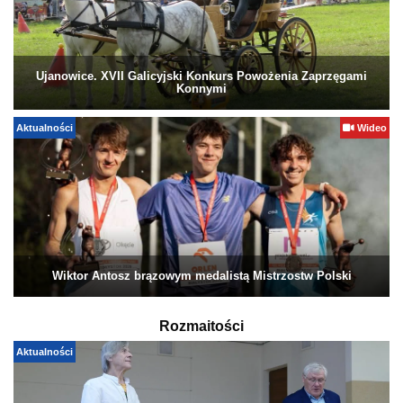
Ujanowice. XVII Galicyjski Konkurs Powożenia Zaprzęgami
Konnymi
Aktualności
Wideo
Wiktor Antosz brązowym medalistą Mistrzostw Polski
Rozmaitości
Aktualności