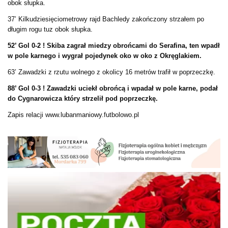
obok słupka.
37’ Kilkudziesięciometrowy rajd Bachledy zakończony strzałem po
długim rogu tuz obok słupka.
52’ Gol 0-2 ! Skiba zagrał miedzy obrońcami do Serafina, ten wpadł
w pole karnego i wygrał pojedynek oko w oko z Okręglakiem.
63’ Zawadzki z rzutu wolnego z okolicy 16 metrów trafił w poprzeczkę.
88’ Gol 0-3 ! Zawadzki uciekł obrońcą i wpadał w pole karne, podał
do Cygnarowicza który strzelił pod poprzeczkę.
Zapis relacji www.lubanmaniowy.futbolowo.pl