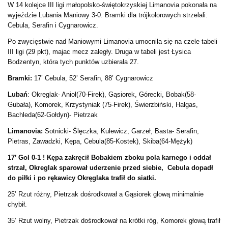
W 14 kolejce III ligi małopolsko-świętokrzyskiej Limanovia pokonała na
wyjeździe Lubania Maniowy 3-0. Bramki dla trójkolorowych strzelali:
Cebula, Serafin i Cygnarowicz.
Po zwycięstwie nad Maniowymi Limanovia umocniła się na czele tabeli
III ligi (29 pkt), majac mecz zaległy. Druga w tabeli jest Łysica
Bodzentyn, która tych punktów uzbierała 27.
Bramki:
17’ Cebula, 52’ Serafin, 88’ Cygnarowicz
Lubań
: Okręglak- Anioł(70-Firek), Gąsiorek, Górecki, Bobak(58-
Gubała), Komorek, Krzystyniak (75-Firek), Świerzbiński, Hałgas,
Bachleda(62-Gołdyn)- Pietrzak
Limanovia:
Sotnicki- Ślęczka, Kulewicz, Garzeł, Basta- Serafin,
Pietras, Zawadzki, Kępa, Cebula(85-Kostek), Skiba(64-Mężyk)
17’ Gol 0-1 ! Kępa zakręcił Bobakiem zboku pola karnego i oddał
strzał, Okreglak sparował uderzenie przed siebie, Cebula dopadł
do piłki i po rękawicy Okręglaka trafił do siatki.
25’ Rzut różny, Pietrzak dośrodkował a Gąsiorek głową minimalnie
chybił.
35’ Rzut wolny, Pietrzak dośrodkował na krótki róg, Komorek głową trafił