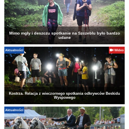
Mimo mgły i deszczu spotkanie na Szczeblu było bardzo
udane
Aktualności
Wideo
Kostrza. Relacja z wieczornego spotkania odkrywców Beskidu
Wyspowego
Aktualności