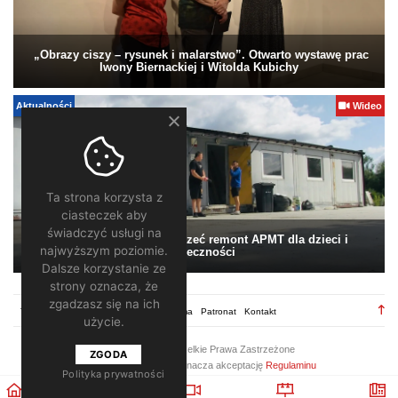
„Obrazy ciszy – rysunek i malarstwo”. Otwarto wystawę prac
Iwony Biernackiej i Witolda Kubichy
Aktualności
Wideo
Ta strona korzysta z
ciasteczek aby
świadczyć usługi na
Pomagamy. Warto wesprzeć remont APMT dla dzieci i
najwyższym poziomie.
społeczności
Dalsze korzystanie ze
strony oznacza, że
zgadzasz się na ich
TV28.pl
Regulamin
Redakcja
Reklama
Patronat
Kontakt
użycie.
2026 ©
TV28
/ Wszelkie Prawa Zastrzeżone
ZGODA
Korzystanie z portalu oznacza akceptację
Regulaminu
Polityka prywatności