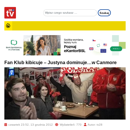
Fan Klub kibicuje – Justyna dominuje…w Canmore
czwartek 23:52, 13 grudnia 2012
Wyświetleń: 770
Autor: tv28