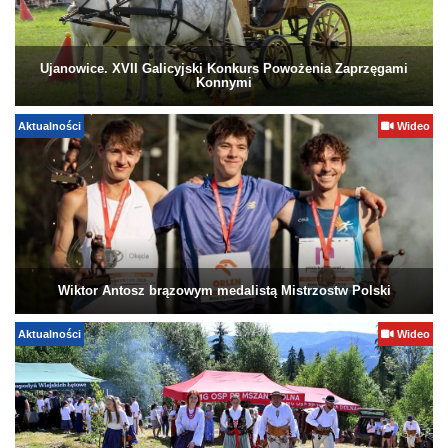
Ujanowice. XVII Galicyjski Konkurs Powożenia Zaprzęgami
Konnymi
Aktualności
Wideo
Wiktor Antosz brązowym medalistą Mistrzostw Polski
Aktualności
Wideo