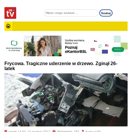
Frycowa. Tragiczne uderzenie w drzewo. Zginął 26-
latek
piątek 14:53, 14 grudnia 2012
Wyświetleń: 797
Autor: tv28