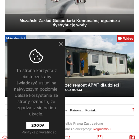
Mszański Zakład Gospodarki Komunalnej ogranicza
dystrybucję wody
Aktualności
Wideo
Ta strona korzysta z
ciasteczek aby
świadczyć usługi na
Pomagamy. Warto wesprzeć remont APMT dla dzieci i
najwyższym poziomie.
społeczności
Dalsze korzystanie ze
strony oznacza, że
zgadzasz się na ich
TV28.pl
Regulamin
Redakcja
Reklama
Patronat
Kontakt
użycie.
2026 ©
TV28
/ Wszelkie Prawa Zastrzeżone
ZGODA
Korzystanie z portalu oznacza akceptację
Regulaminu
Polityka prywatności