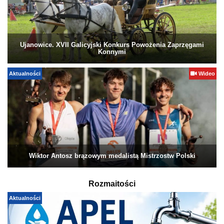
Ujanowice. XVII Galicyjski Konkurs Powożenia Zaprzęgami
Konnymi
Aktualności
Wideo
Wiktor Antosz brązowym medalistą Mistrzostw Polski
Rozmaitości
Aktualności