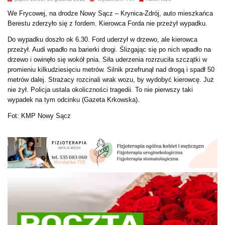
We Frycowej, na drodze Nowy Sącz – Krynica-Zdrój, auto mieszkańca
Berestu zderzyło się z fordem. Kierowca Forda nie przeżył wypadku.
Do wypadku doszło ok 6.30. Ford uderzył w drzewo, ale kierowca
przeżył. Audi wpadło na barierki drogi. Ślizgając się po nich wpadło na
drzewo i owinęło się wokół pnia. Siła uderzenia rozrzuciła szczątki w
promieniu kilkudziesięciu metrów. Silnik przefrunął nad drogą i spadł 50
metrów dalej. Strażacy rozcinali wrak wozu, by wydobyć kierowcę. Już
nie żył. Policja ustala okoliczności tragedii. To nie pierwszy taki
wypadek na tym odcinku (Gazeta Krkowska).
Fot: KMP Nowy Sącz