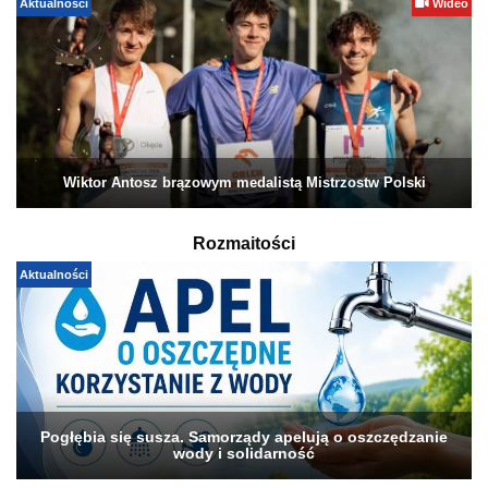
Aktualności
Wideo
Wiktor Antosz brązowym medalistą Mistrzostw Polski
Rozmaitości
Aktualności
Pogłębia się susza. Samorządy apelują o oszczędzanie
wody i solidarność