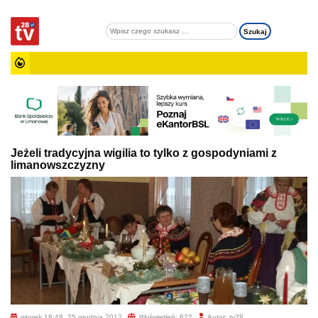
Jeżeli tradycyjna wigilia to tylko z gospodyniami z
limanowszczyzny
wtorek 18:48, 25 grudnia 2012
Wyświetleń: 622
Autor: tv28