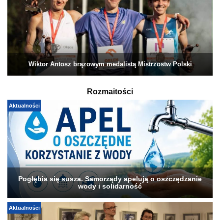
Wiktor Antosz brązowym medalistą Mistrzostw Polski
Rozmaitości
Aktualności
Pogłębia się susza. Samorządy apelują o oszczędzanie
wody i solidarność
Aktualności