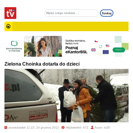
Zielona Choinka dotarła do dzieci
poniedziałek 11:22, 24 grudnia 2012
Wyświetleń: 672
Autor: tv28