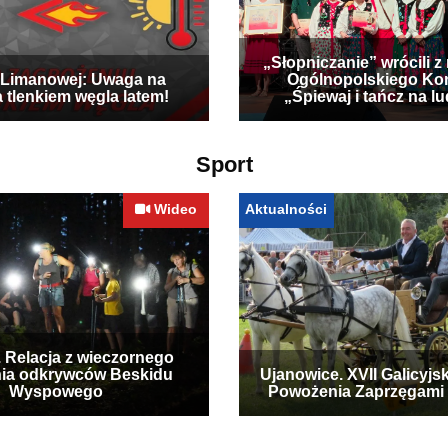
„Słopniczanie” wrócili z
Limanowej: Uwaga na
Ogólnopolskiego Ko
a tlenkiem węgla latem!
„Śpiewaj i tańcz na l
Sport
Wideo
Aktualności
. Relacja z wieczornego
ia odkrywców Beskidu
Ujanowice. XVII Galicyjs
Wyspowego
Powożenia Zaprzęgami