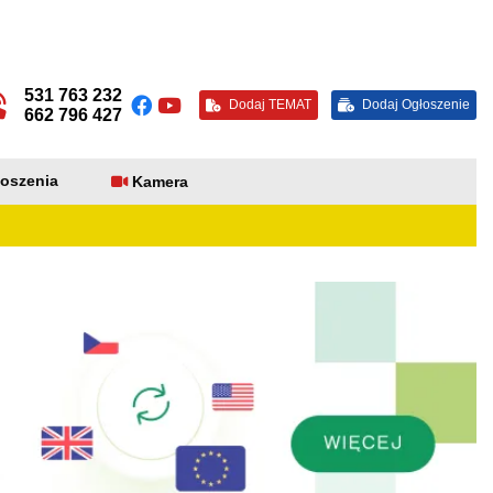
531 763 232
Dodaj TEMAT
Dodaj Ogłoszenie
662 796 427
oszenia
Kamera