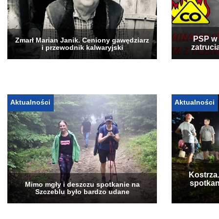
PSP w 
Zmarł Marian Janik. Ceniony gawędziarz
zatruci
i przewodnik kalwaryjski
Aktualności
Aktualności
Kostrza
spotkan
Mimo mgły i deszczu spotkanie na
Szczeblu było bardzo udane