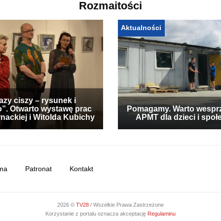
Rozmaitości
Aktualności
zy ciszy – rysunek i
”. Otwarto wystawę prac
Pomagamy. Warto wespr
nackiej i Witolda Kubichy
APMT dla dzieci i społ
ma
Patronat
Kontakt
2026 ©
TV28
/ Wszelkie Prawa Zastrzeżone
Korzystanie z portalu oznacza akceptację
Regulaminu