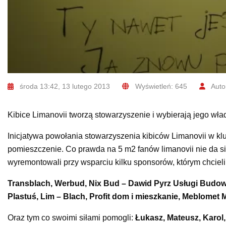
środa 13:42, 13 lutego 2013
Wyświetleń: 645
Autor
Kibice Limanovii tworzą stowarzyszenie i wybierają jego wła
Inicjatywa powołania stowarzyszenia kibiców Limanovii w klub
pomieszczenie. Co prawda na 5 m2 fanów limanovii nie da się
wyremontowali przy wsparciu kilku sponsorów, którym chciel
Transblach, Werbud, Nix Bud – Dawid Pyrz Usługi Budowl
Plastuś, Lim – Blach, Profit dom i mieszkanie, Meblomet
Oraz tym co swoimi siłami pomogli:
Łukasz, Mateusz, Karol,