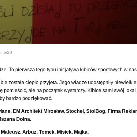
: tv28
dze. To pierwsza tego typu inicjatywa kibiców sportowych w nas
ie została ciepło przyjeta. Jego władze udostępniły niewielkie
 pomieścić, ale na początek wystarczy. Kibice sami swój lokal
iby bardzo podziękować.
ane, EM Architekt Mirosław, Stochel, StolBog, Firma Rek
 Mszana Dolna.
 Mateusz, Arbuz, Tomek, Misiek, Majka.