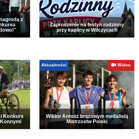
 nagrodą z
nkursu
Zaproszenie na festyn rodzinny
udowo!”
przy kaplicy w Wilczycach
Aktualności
Wideo
ki Konkurs
Wiktor Antosz brązowym medalistą
 Konnymi
Mistrzostw Polski