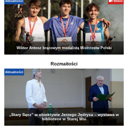
Aktualności
Wideo
Wiktor Antosz brązowym medalistą Mistrzostw Polski
Rozmaitości
Aktualności
„Stary Sącz” w obiektywie Jerzego Jędrysa – wystawa w
bibliotece w Starej Wsi