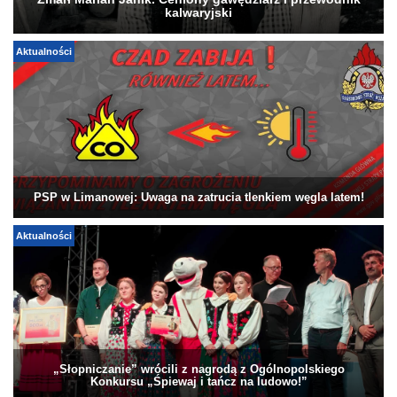
Zmarł Marian Janik. Ceniony gawędziarz i przewodnik
kalwaryjski
Aktualności
PSP w Limanowej: Uwaga na zatrucia tlenkiem węgla latem!
Aktualności
„Słopniczanie” wrócili z nagrodą z Ogólnopolskiego
Konkursu „Śpiewaj i tańcz na ludowo!”