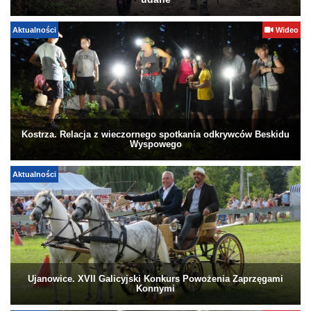
udane
Aktualności
Wideo
Kostrza. Relacja z wieczornego spotkania odkrywców Beskidu
Wyspowego
Aktualności
Ujanowice. XVII Galicyjski Konkurs Powożenia Zaprzęgami
Konnymi