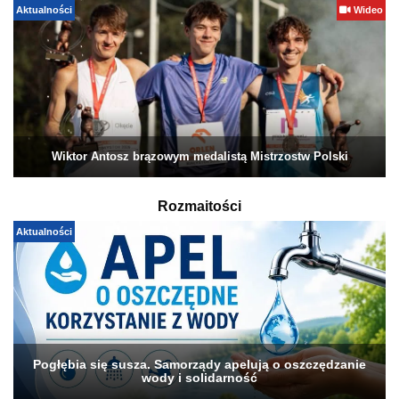
Aktualności
Wideo
Wiktor Antosz brązowym medalistą Mistrzostw Polski
Rozmaitości
Aktualności
Pogłębia się susza. Samorządy apelują o oszczędzanie
wody i solidarność