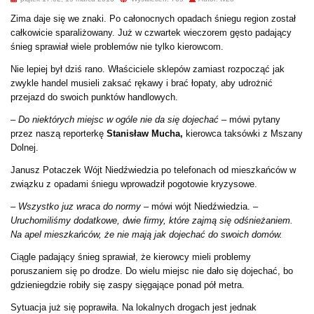
Zima daje się we znaki. Po całonocnych opadach śniegu region został
całkowicie sparaliżowany. Już w czwartek wieczorem gęsto padający
śnieg sprawiał wiele problemów nie tylko kierowcom.
Nie lepiej był dziś rano. Właściciele sklepów zamiast rozpocząć jak
zwykle handel musieli zaksać rękawy i brać łopaty, aby udrożnić
przejazd do swoich punktów handlowych.
– Do niektórych miejsc w ogóle nie da się dojechać
– mówi pytany
przez naszą reporterkę
Stanisław Mucha,
kierowca taksówki z Mszany
Dolnej.
Janusz Potaczek Wójt Niedźwiedzia po telefonach od mieszkańców w
związku z opadami śniegu wprowadził pogotowie kryzysowe.
– Wszystko juz wraca do normy
– mówi wójt Niedźwiedzia.
–
Uruchomiliśmy dodatkowe, dwie firmy, które zajmą się odśnieżaniem.
Na apel mieszkańców, że nie mają jak dojechać do swoich domów.
Ciągle padający śnieg sprawiał, że kierowcy mieli problemy
poruszaniem się po drodze. Do wielu miejsc nie dało się dojechać, bo
gdzieniegdzie robiły się zaspy sięgające ponad pół metra.
Sytuacja już się poprawiła. Na lokalnych drogach jest jednak