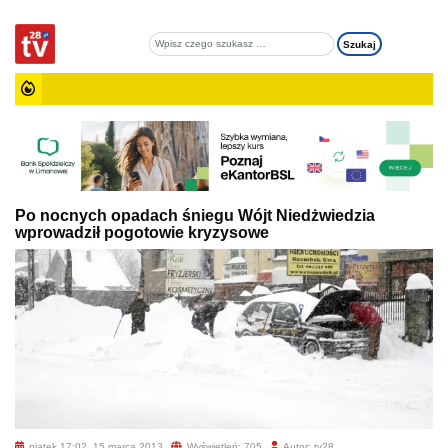
Po nocnych opadach śniegu Wójt Niedżwiedzia
wprowadził pogotowie kryzysowe
piątek 17:02, 15 marca 2013
Wyświetleń: 705
Autor: tv28