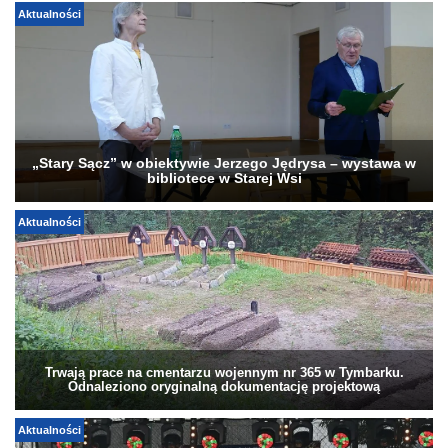
Aktualności
„Stary Sącz” w obiektywie Jerzego Jędrysa – wystawa w
bibliotece w Starej Wsi
Aktualności
Trwają prace na cmentarzu wojennym nr 365 w Tymbarku.
Odnaleziono oryginalną dokumentację projektową
Aktualności