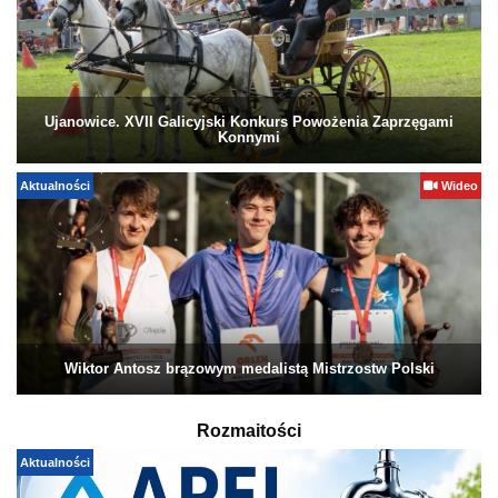
Ujanowice. XVII Galicyjski Konkurs Powożenia Zaprzęgami
Konnymi
Aktualności
Wideo
Wiktor Antosz brązowym medalistą Mistrzostw Polski
Rozmaitości
Aktualności