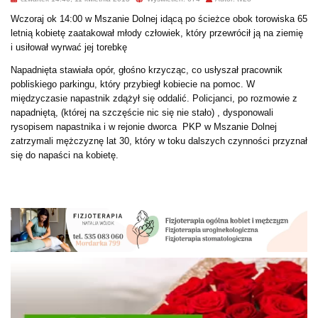
Wczoraj ok 14:00 w Mszanie Dolnej idącą po ścieżce obok torowiska 65
letnią kobietę zaatakował młody człowiek, który przewrócił ją na ziemię
i usiłował wyrwać jej torebkę
Napadnięta stawiała opór, głośno krzycząc, co usłyszał pracownik
pobliskiego parkingu, który przybiegł kobiecie na pomoc. W
międzyczasie napastnik zdążył się oddalić. Policjanci, po rozmowie z
napadniętą, (której na szczęście nic się nie stało) , dysponowali
rysopisem napastnika i w rejonie dworca PKP w Mszanie Dolnej
zatrzymali mężczyznę lat 30, który w toku dalszych czynności przyznał
się do napaści na kobietę.