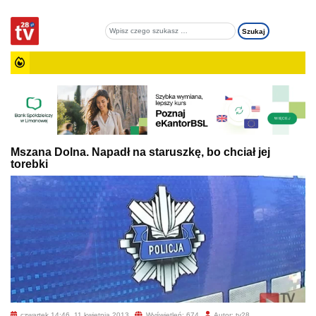
Mszana Dolna. Napadł na staruszkę, bo chciał jej
torebki
czwartek 14:46, 11 kwietnia 2013
Wyświetleń: 674
Autor: tv28