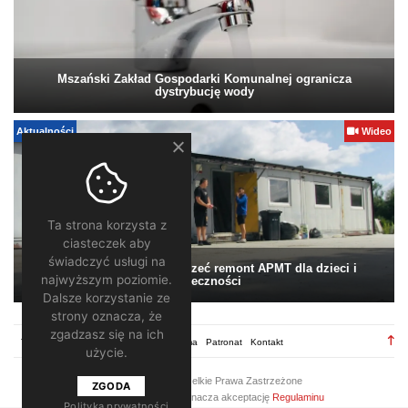
Mszański Zakład Gospodarki Komunalnej ogranicza
dystrybucję wody
Aktualności
Wideo
Ta strona korzysta z
ciasteczek aby
świadczyć usługi na
Pomagamy. Warto wesprzeć remont APMT dla dzieci i
najwyższym poziomie.
społeczności
Dalsze korzystanie ze
strony oznacza, że
zgadzasz się na ich
TV28.pl
Regulamin
Redakcja
Reklama
Patronat
Kontakt
użycie.
2026 ©
TV28
/ Wszelkie Prawa Zastrzeżone
ZGODA
Korzystanie z portalu oznacza akceptację
Regulaminu
Polityka prywatności