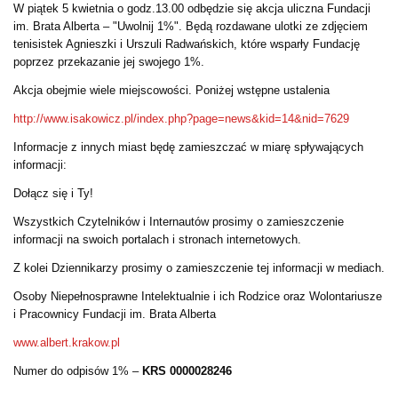
W piątek 5 kwietnia o godz.13.00 odbędzie się akcja uliczna Fundacji
im. Brata Alberta – "Uwolnij 1%". Będą rozdawane ulotki ze zdjęciem
tenisistek Agnieszki i Urszuli Radwańskich, które wsparły Fundację
poprzez przekazanie jej swojego 1%.
Akcja obejmie wiele miejscowości. Poniżej wstępne ustalenia
http://www.isakowicz.pl/index.php?page=news&kid=14&nid=7629
Informacje z innych miast będę zamieszczać w miarę spływających
informacji:
Dołącz się i Ty!
Wszystkich Czytelników i Internautów prosimy o zamieszczenie
informacji na swoich portalach i stronach internetowych.
Z kolei Dziennikarzy prosimy o zamieszczenie tej informacji w mediach.
Osoby Niepełnosprawne Intelektualnie i ich Rodzice oraz Wolontariusze
i Pracownicy Fundacji im. Brata Alberta
www.albert.krakow.pl
Numer do odpisów 1% –
KRS 0000028246