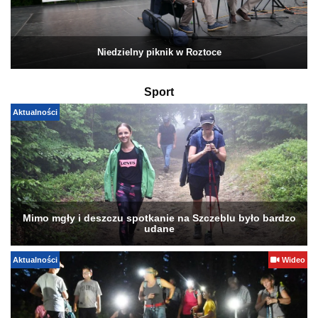
Niedzielny piknik w Roztoce
Sport
Aktualności
Mimo mgły i deszczu spotkanie na Szczeblu było bardzo
udane
Aktualności
Wideo