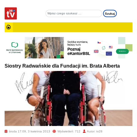
Siostry Radwańskie dla Fundacji im. Brata Alberta
środa 17:09, 3 kwietnia 2013
Wyświetleń: 712
Autor: tv28