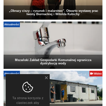
„Obrazy ciszy – rysunek i malarstwo”. Otwarto wystawę prac
Iwony Biernackiej i Witolda Kubichy
Aktualności
Mszański Zakład Gospodarki Komunalnej ogranicza
dystrybucję wody
Aktualności
Wideo
Ta strona korzysta z
ciasteczek aby