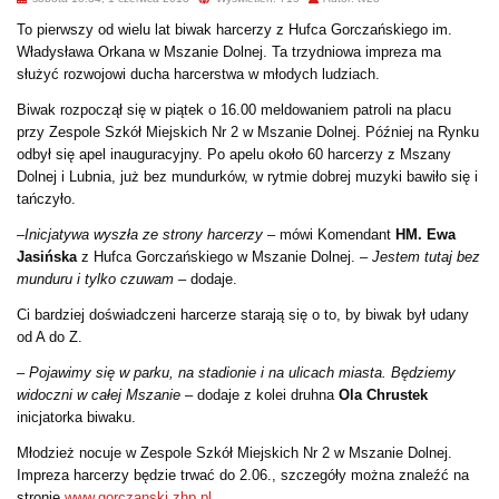
To pierwszy od wielu lat biwak harcerzy z Hufca Gorczańskiego im.
Władysława Orkana w Mszanie Dolnej. Ta trzydniowa impreza ma
służyć rozwojowi ducha harcerstwa w młodych ludziach.
Biwak rozpoczął się w piątek o 16.00 meldowaniem patroli na placu
przy Zespole Szkół Miejskich Nr 2 w Mszanie Dolnej. Później na Rynku
odbył się apel inauguracyjny. Po apelu około 60 harcerzy z Mszany
Dolnej i Lubnia, już bez mundurków, w rytmie dobrej muzyki bawiło się i
tańczyło.
–
Inicjatywa wyszła ze strony harcerzy –
mówi Komendant
HM. Ewa
Jasińska
z Hufca Gorczańskiego w Mszanie Dolnej. –
Jestem tutaj bez
munduru i tylko czuwam
– dodaje.
Ci bardziej doświadczeni harcerze starają się o to, by biwak był udany
od A do Z.
– Pojawimy się w parku, na stadionie i na ulicach miasta. Będziemy
widoczni w całej Mszanie
– dodaje z kolei druhna
Ola Chrustek
inicjatorka biwaku.
Młodzież nocuje w Zespole Szkół Miejskich Nr 2 w Mszanie Dolnej.
Impreza harcerzy będzie trwać do 2.06., szczegóły można znaleźć na
stronie
www.gorczanski.zhp.pl