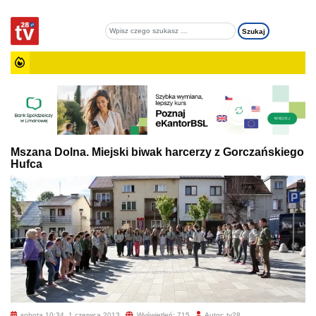
Mszana Dolna. Miejski biwak harcerzy z Gorczańskiego
Hufca
sobota 10:34, 1 czerwca 2013
Wyświetleń: 715
Autor: tv28