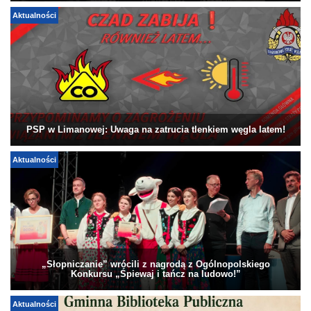
Aktualności
PSP w Limanowej: Uwaga na zatrucia tlenkiem węgla latem!
Aktualności
„Słopniczanie” wrócili z nagrodą z Ogólnopolskiego
Konkursu „Śpiewaj i tańcz na ludowo!”
Aktualności