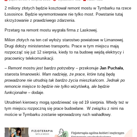
2 miliony złotych będzie kosztował remont mostu w Tymbarku na rzece
Łososince. Będzie wyremontowane nie tylko most. Powstanie tutaj
skrzyżowanie z prawdziwego zdarzenia.
Przetarg na remont mostu wygrała firma z Laskowej.
Milion złotych na ten cel wyłoży starostwo powiatowe w Limanowej.
Drugi dołoży ministerstwo transportu. Prace w tym miejscu mają
rozpocząć się już 12 sierpnia, kiedy to na budowę wejdą elektrycy i
pracownicy telekomunikacji.
– Remont mostru jest bardzo potrzebny
– przekonuje
Jan Puchała
,
starosta limanowski.
Mam nadzieję, że prace, które tutaj będą
prowadzone nie utrudnią tak bardzo życia mieszkańcom. Jednak po
remoncie miejsce to będzie nie tylko wizytówką, ale będzie
funkcjonalne –
dodaje.
Utrudnień kierowcy mogą spodziewać się od 19 sierpnia. Wtedy też w
tym miejscu rozpoczną się prace budowlane. W związku z nimi na
moście w Tymbarku zostanie wprowadzony ruch wahadłowy.