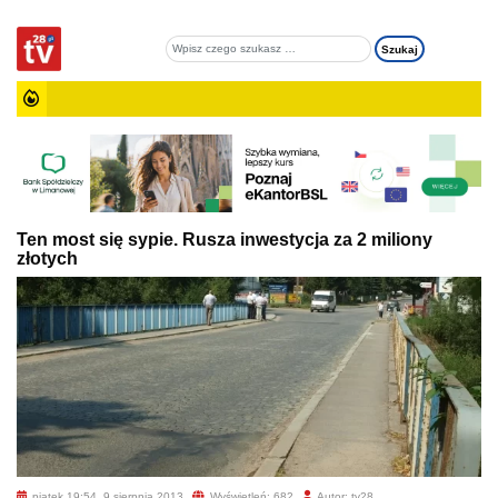
Ten most się sypie. Rusza inwestycja za 2 miliony
złotych
piątek 19:54, 9 sierpnia 2013
Wyświetleń: 682
Autor: tv28