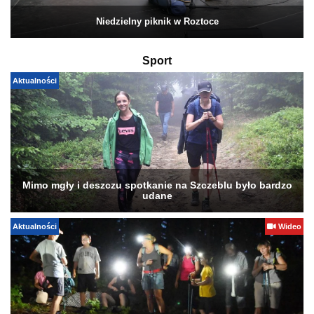
Niedzielny piknik w Roztoce
Sport
Aktualności
Mimo mgły i deszczu spotkanie na Szczeblu było bardzo
udane
Aktualności
Wideo