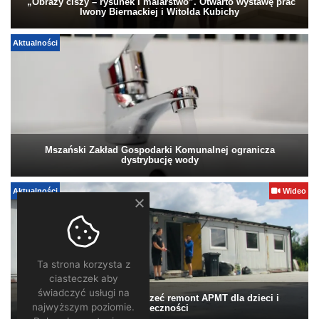
„Obrazy ciszy – rysunek i malarstwo”. Otwarto wystawę prac
Iwony Biernackiej i Witolda Kubichy
Aktualności
Mszański Zakład Gospodarki Komunalnej ogranicza
dystrybucję wody
Aktualności
Wideo
Ta strona korzysta z
ciasteczek aby
świadczyć usługi na
Pomagamy. Warto wesprzeć remont APMT dla dzieci i
najwyższym poziomie.
społeczności