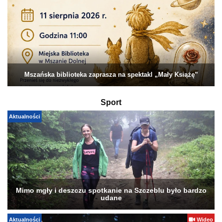
Mszańska biblioteka zaprasza na spektakl „Mały Książę”
Sport
Aktualności
Mimo mgły i deszczu spotkanie na Szczeblu było bardzo
udane
Aktualności
Wideo