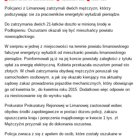
Policjanci z Limanowej zatrzymali dwóch mężczyzn, którzy
podszywając sie za pracowników energetyki wyłudzali pieniądze.
Do zatrzymania dwóch 21-latków doszło w minioną środę w
Podłopieniu. Oszustami okazali się być mieszkańcy powiatu
nowosądeckiego.
W sierpniu w jednej z miejscowości na terenie powiatu limanowskiego
fałszywi energetycy
wyłudzili od mieszkanki powiatu limanowskiego
pieniądze. Poinformowali ją iż na jej koncie powstały zaległości z tytułu
opłat za energię elektryczną. Kobieta przekazała oszustom ponad sto
złotych. W chwili zatrzymania obydwaj mężczyźni poruszali się
samochodem osobowym, a jak się okazało kierujący ma aktualny
sądowy zakaz prowadzenia pojazdów mechanicznych, który obowiązuje
go od kwietnia br., do kwietnia roku 2015. Dodatkowo więc odpowie on
za niestosowanie się do wyroku sądu.
Prokurator Prokuratury Rejonowej w Limanowej zastosował wobec
obydwu środki zapobiegawcze w postaci dozoru policji, zakazu
opuszczania kraju i poręczenia majątkowego w kwocie 1 tys. zł.
Mężczyźni przyznali się do dokonania oszustwa.
Policja zwraca z się z apelem do osób, które zostały oszukane
w