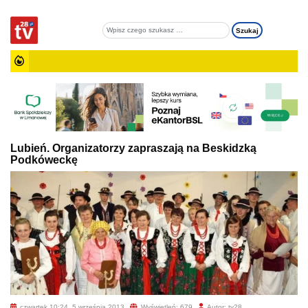
Lubień. Organizatorzy zapraszają na Beskidzką
Podkóweckę
czwartek 10:24, 5 września 2013
Wyświetleń: 679
Autor: tv28