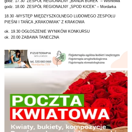
godz. 17.30 ZESPÓŁ REGIONALNY „BANDA BUREK” – Wiśniowa
godz. 18.00 ZESPÓŁ REGIONALNY „SPOD KICEK” – Mordarka
18.30 -WYSTĘP MIĘDZYSZKOLNEGO LUDOWEGO ZESPOŁU
PIEŚNI l TAŃCA „KRAKOWIAK” Z KRAKOWA
ok. 19.30 OGŁOSZENIE WYNIKÓW KONKURSU
ok. 20.00 ZABAWA TANECZNA