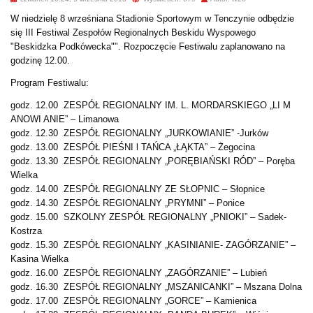
W niedzielę 8 wrześniana Stadionie Sportowym w Tenczynie odbędzie
się III Festiwal Zespołów Regionalnych Beskidu Wyspowego
"Beskidzka Podkówecka"". Rozpoczęcie Festiwalu zaplanowano na
godzinę 12.00.
Program Festiwalu:
godz. 12.00 ZESPÓŁ REGIONALNY IM. L. MORDARSKIEGO „LI M
ANOWI ANIE” – Limanowa
godz. 12.30 ZESPÓŁ REGIONALNY „JURKOWIANIE” -Jurków
godz. 13.00 ZESPÓŁ PIEŚNI l TAŃCA „ŁĄKTA” – Żegocina
godz. 13.30 ZESPÓŁ REGIONALNY „PORĘBIAŃSKI RÓD” – Poręba
Wielka
godz. 14.00 ZESPÓŁ REGIONALNY ZE SŁOPNIC – Słopnice
godz. 14.30 ZESPÓŁ REGIONALNY „PRYMNI” – Ponice
godz. 15.00 SZKOLNY ZESPÓŁ REGIONALNY „PNIOKI” – Sadek-
Kostrza
godz. 15.30 ZESPÓŁ REGIONALNY „KASINIANIE- ZAGÓRZANIE” –
Kasina Wielka
godz. 16.00 ZESPÓŁ REGIONALNY „ZAGÓRZANIE” – Lubień
godz. 16.30 ZESPÓŁ REGIONALNY „MSZANICANKI” – Mszana Dolna
godz. 17.00 ZESPÓŁ REGIONALNY „GORCE” – Kamienica