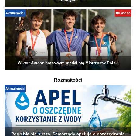
Konnymi
Aktualności
Wideo
Wiktor Antosz brązowym medalistą Mistrzostw Polski
Rozmaitości
Aktualności
Pogłębia się susza. Samorządy apelują o oszczędzanie