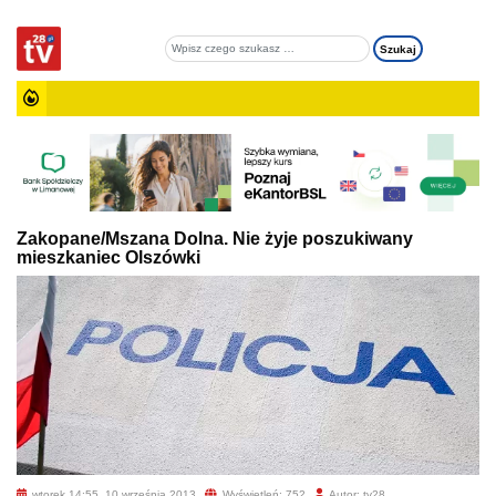
Zakopane/Mszana Dolna. Nie żyje poszukiwany
mieszkaniec Olszówki
wtorek 14:55, 10 września 2013
Wyświetleń: 752
Autor: tv28