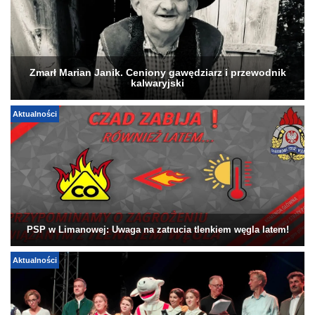
Zmarł Marian Janik. Ceniony gawędziarz i przewodnik
kalwaryjski
Aktualności
PSP w Limanowej: Uwaga na zatrucia tlenkiem węgla latem!
Aktualności