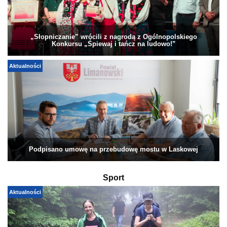
„Słopniczanie” wrócili z nagrodą z Ogólnopolskiego
Konkursu „Śpiewaj i tańcz na ludowo!”
Aktualności
Podpisano umowę na przebudowę mostu w Laskowej
Sport
Aktualności