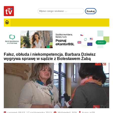
Fałsz, obłuda i niekompetencja. Barbara Dziwisz
wygrywa sprawę w sądzie z Bolesławem Żabą
czwartek 09:03, 17 października 2013
Wyświetleń: 929
Autor: tv28