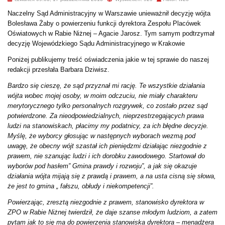
Naczelny Sąd Administracyjny w Warszawie unieważnił decyzję wójta
Bolesława Żaby o powierzeniu funkcji dyrektora Zespołu Placówek
Oświatowych w Rabie Niżnej – Agacie Jarosz. Tym samym podtrzymał
decyzję Wojewódzkiego Sądu Administracyjnego w Krakowie
Poniżej publikujemy
treść oświadczenia jakie w tej sprawie do naszej
redakcji przesłała Barbara Dziwisz.
Bardzo się cieszę, że sąd przyznał mi rację. Te wszystkie działania
wójta wobec mojej osoby, w moim odczuciu, nie miały charakteru
merytorycznego tylko personalnych rozgrywek, co zostało przez sąd
potwierdzone. Za nieodpowiedzialnych, nieprzestrzegających prawa
ludzi na stanowiskach, płacimy my podatnicy, za ich błędne decyzje.
Myślę, że wyborcy głosując w następnych wyborach wezmą pod
uwagę, że obecny wójt szastał ich pieniędzmi działając niezgodnie z
prawem, nie szanując ludzi i ich dorobku zawodowego. Startował do
wyborów pod hasłem” Gmina prawdy i rozwoju”, a jak się okazuje
działania wójta mijają się z prawdą i prawem, a na usta cisną się słowa,
że jest to gmina „ fałszu, obłudy i niekompetencji”.
Powierzając, zresztą niezgodnie z prawem, stanowisko dyrektora w
ZPO w Rabie Niżnej twierdził, że daje szanse młodym ludziom, a zatem
pytam jak to się ma do powierzenia stanowiska dyrektora – menadżera