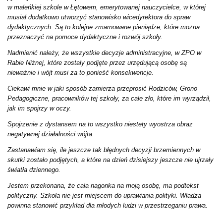
w maleńkiej szkole w Łętowem, emerytowanej nauczycielce, w której
musiał dodatkowo utworzyć stanowisko wicedyrektora do spraw
dydaktycznych. Są to kolejne zmarnowane pieniądze, które można
przeznaczyć na pomoce dydaktyczne i rozwój szkoły.
Nadmienić należy, że wszystkie decyzje administracyjne, w ZPO w
Rabie Niżnej, które zostały podjęte przez urzędującą osobę są
nieważnie i wójt musi za to ponieść konsekwencje.
Ciekawi mnie w jaki sposób zamierza przeprosić Rodziców, Grono
Pedagogiczne, pracowników tej szkoły, za całe zło, które im wyrządził,
jak im spojrzy w oczy.
Spojrzenie z dystansem na to wszystko niestety wyostrza obraz
negatywnej działalności wójta.
Zastanawiam się, ile jeszcze tak błędnych decyzji brzemiennych w
skutki zostało podjętych, a które na dzień dzisiejszy jeszcze nie ujrzały
światła dziennego.
Jestem przekonana, że cała nagonka na moją osobę, ma podtekst
polityczny. Szkoła nie jest miejscem do uprawiania polityki. Władza
powinna stanowić przykład dla młodych ludzi w przestrzeganiu prawa.