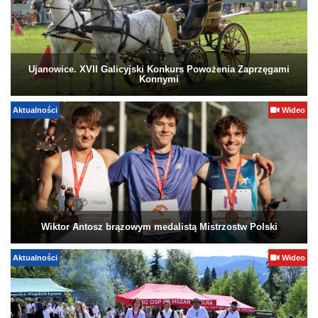
Ujanowice. XVII Galicyjski Konkurs Powożenia Zaprzęgami
Konnymi
Aktualności
Wideo
Wiktor Antosz brązowym medalistą Mistrzostw Polski
Aktualności
Wideo