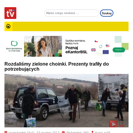
Rozdaliśmy zielone choinki. Prezenty trafiły do
potrzebujących
poniedziałek 18:41, 23 grudnia 2013
Wyświetleń: 560
Autor: tv28