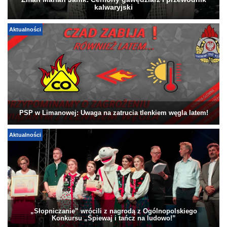
kalwaryjski
Aktualności
PSP w Limanowej: Uwaga na zatrucia tlenkiem węgla latem!
Aktualności
„Słopniczanie” wrócili z nagrodą z Ogólnopolskiego
Konkursu „Śpiewaj i tańcz na ludowo!”