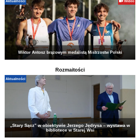
Aktualności
Wideo
Wiktor Antosz brązowym medalistą Mistrzostw Polski
Rozmaitości
Aktualności
„Stary Sącz” w obiektywie Jerzego Jędrysa – wystawa w
bibliotece w Starej Wsi